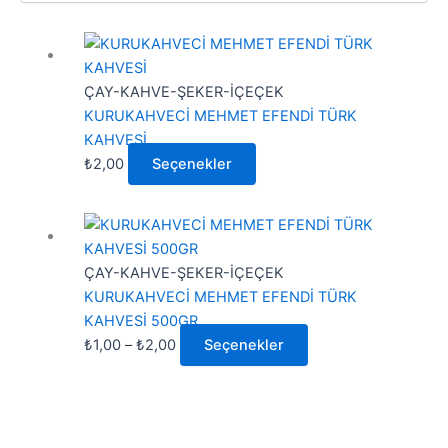
Bu
ürünün
birden
ÇAY-KAHVE-ŞEKER-İÇEÇEK
fazla
KURUKAHVECİ MEHMET EFENDİ TÜRK
varyasyonu
KAHVESİ
var.
₺
2,00
Seçenekler
Seçenekler
ürün
Fiyat
Bu
sayfasından
aralığı:
ürünün
seçilebilir
₺1,00
birden
ÇAY-KAHVE-ŞEKER-İÇEÇEK
-
fazla
KURUKAHVECİ MEHMET EFENDİ TÜRK
₺2,00
varyasyonu
KAHVESİ 500GR
var.
₺
1,00
–
₺
2,00
Seçenekler
Seçenekler
ürün
sayfasından
seçilebilir