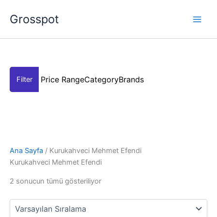
İçeriğe
Grosspot
atla
Price Range
Category
Brands
Ana Sayfa
/ Kurukahveci Mehmet Efendi
Kurukahveci Mehmet Efendi
2 sonucun tümü gösteriliyor