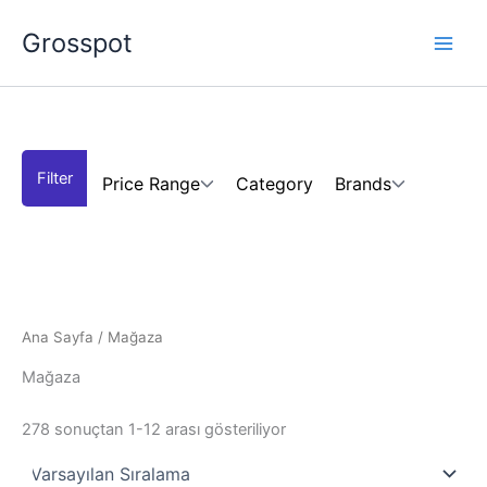
İçeriğe
Grosspot
atla
Price Range
Category
Brands
Ana Sayfa
/ Mağaza
Mağaza
278 sonuçtan 1-12 arası gösteriliyor