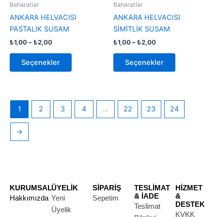
-
birden
-
birden
Baharatlar
Baharatlar
₺2,00
₺2,00
fazla
fazla
ANKARA HELVACISI
ANKARA HELVACISI
varyasyonu
varyasyonu
PASTALIK SUSAM
SİMİTLİK SUSAM
var.
var.
₺
1,00
–
₺
2,00
₺
1,00
–
₺
2,00
Seçenekler
Seçenekler
ürün
ürün
Seçenekler
Seçenekler
sayfasından
sayfasından
seçilebilir
seçilebilir
1
2
3
4
…
22
23
24
→
KURUMSAL
ÜYELİK
SİPARİŞ
TESLİMAT
HİZMET
& İADE
&
Hakkımızda
Yeni
Sepetim
DESTEK
Teslimat
Üyelik
KVKK