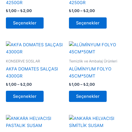
4250GR
4250GR
var.
var.
₺
1,00
–
₺
2,00
₺
1,00
–
₺
2,00
Seçenekler
Seçenekler
ürün
ürün
Seçenekler
Seçenekler
sayfasından
sayfasından
seçilebilir
seçilebilir
Fiyat
Fiyat
Bu
Bu
aralığı:
aralığı:
ürünün
ürünün
₺1,00
₺1,00
-
birden
-
birden
KONSERVE SOSLAR
Temizlik ve Ambalaj Ürünleri
₺2,00
₺2,00
fazla
fazla
AKFA DOMATES SALÇASI
ALÜMİNYUM FOLYO
varyasyonu
varyasyonu
4300GR
45CM*50MT
var.
var.
₺
1,00
–
₺
2,00
₺
1,00
–
₺
2,00
Seçenekler
Seçenekler
ürün
ürün
Seçenekler
Seçenekler
sayfasından
sayfasından
seçilebilir
seçilebilir
Fiyat
Fiyat
Bu
Bu
aralığı:
aralığı:
ürünün
ürünün
₺1,00
₺1,00