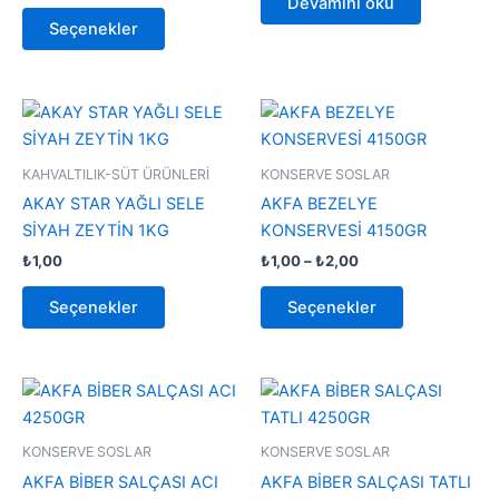
Devamını oku
ürün
Seçenekler
sayfasından
seçilebilir
Fiyat
Bu
Bu
aralığı:
ürünün
ürünün
₺1,00
birden
-
birden
KAHVALTILIK-SÜT ÜRÜNLERİ
KONSERVE SOSLAR
₺2,00
fazla
fazla
AKAY STAR YAĞLI SELE
AKFA BEZELYE
varyasyonu
varyasyonu
SİYAH ZEYTİN 1KG
KONSERVESİ 4150GR
var.
var.
₺
1,00
₺
1,00
–
₺
2,00
Seçenekler
Seçenekler
ürün
ürün
Seçenekler
Seçenekler
sayfasından
sayfasından
seçilebilir
seçilebilir
Fiyat
Fiyat
Bu
Bu
aralığı:
aralığı:
ürünün
ürünün
₺1,00
₺1,00
-
birden
-
birden
KONSERVE SOSLAR
KONSERVE SOSLAR
₺2,00
₺2,00
fazla
fazla
AKFA BİBER SALÇASI ACI
AKFA BİBER SALÇASI TATLI
varyasyonu
varyasyonu