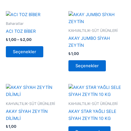
Fiyat
Bu
Bu
aralığı:
ürünün
ürünün
₺1,00
Baharatlar
-
birden
birden
KAHVALTILIK-SÜT ÜRÜNLERİ
ACI TOZ BİBER
₺2,00
fazla
fazla
AKAY JUMBO SİYAH
₺
1,00
–
₺
2,00
varyasyonu
varyasyonu
ZEYTİN
var.
var.
Seçenekler
₺
1,00
Seçenekler
Seçenekler
ürün
ürün
Seçenekler
sayfasından
sayfasından
seçilebilir
seçilebilir
Bu
ürünün
birden
KAHVALTILIK-SÜT ÜRÜNLERİ
KAHVALTILIK-SÜT ÜRÜNLERİ
fazla
AKAY SİYAH ZEYTİN
AKAY STAR YAĞLI SELE
varyasyonu
DİLİMLİ
SİYAH ZEYTİN 10 KG
var.
₺
1,00
Seçenekler