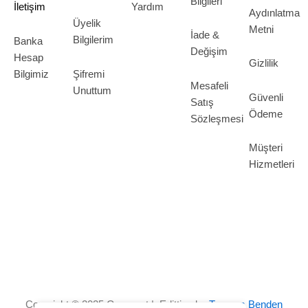
Bilgileri
İletişim
Yardım
Aydınlatma
Üyelik
Metni
İade &
Bilgilerim
Banka
Değişim
Hesap
Gizlilik
Bilgimiz
Şifremi
Mesafeli
Unuttum
Güvenli
Satış
Ödeme
Sözleşmesi
Müşteri
Hizmetleri
Copyright © 2025 Grosspot | Editting by
Tasarım Benden