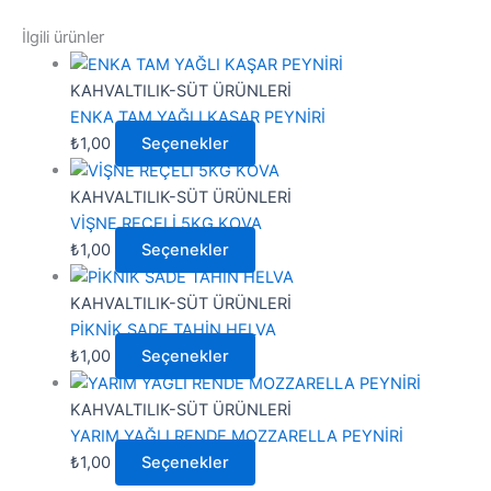
İlgili ürünler
KAHVALTILIK-SÜT ÜRÜNLERİ
ENKA TAM YAĞLI KAŞAR PEYNİRİ
₺
1,00
Seçenekler
KAHVALTILIK-SÜT ÜRÜNLERİ
VİŞNE REÇELİ 5KG KOVA
₺
1,00
Seçenekler
KAHVALTILIK-SÜT ÜRÜNLERİ
PİKNİK SADE TAHİN HELVA
₺
1,00
Seçenekler
KAHVALTILIK-SÜT ÜRÜNLERİ
YARIM YAĞLI RENDE MOZZARELLA PEYNİRİ
₺
1,00
Seçenekler