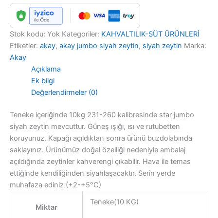
Stok kodu:
Yok
Kategoriler:
KAHVALTILIK-SÜT ÜRÜNLERİ
Etiketler:
akay
,
akay jumbo siyah zeytin
,
siyah zeytin
Marka:
Akay
Açıklama
Ek bilgi
Değerlendirmeler (0)
Teneke içeriğinde 10kg 231-260 kalibresinde star jumbo
siyah zeytin mevcuttur. Güneş ışığı, ısı ve rutubetten
koruyunuz. Kapağı açıldıktan sonra ürünü buzdolabında
saklayınız. Ürünümüz doğal özelliği nedeniyle ambalaj
açıldığında zeytinler kahverengi çıkabilir. Hava ile temas
ettiğinde kendiliğinden siyahlaşacaktır. Serin yerde
muhafaza ediniz (+2-+5°C)
Teneke(10 KG)
Miktar