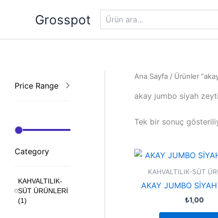
Ara
İçeriğe
Grosspot
atla
Ana Sayfa
/ Ürünler “akay
Price Range
akay jumbo siyah zeyt
Tek bir sonuç gösterili
Category
KAHVALTILIK-SÜT ÜR
KAHVALTILIK-
AKAY JUMBO SİYAH
SÜT ÜRÜNLERİ
₺
1,00
(
1
)