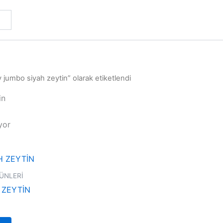
 jumbo siyah zeytin” olarak etiketlendi
in
yor
Bu
ürünün
ÜNLERİ
birden
 ZEYTİN
fazla
varyasyonu
var.