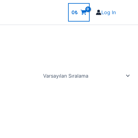
0
₺
Log In