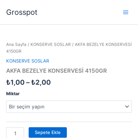
İçeriğe
Grosspot
atla
AKFA
Fiyat
BEZELYE
KONSERVESİ
aralığı:
Ana Sayfa
/
KONSERVE SOSLAR
/ AKFA BEZELYE KONSERVESİ
4150GR
₺1,00
4150GR
adet
KONSERVE SOSLAR
-
AKFA BEZELYE KONSERVESİ 4150GR
₺2,00
₺
1,00
–
₺
2,00
Miktar
Sepete Ekle