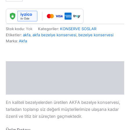
Stok kodu:
Yok
Kategoriler:
KONSERVE SOSLAR
Etiketler:
akfa
,
akfa bezelye konservesi
,
bezelye konservesi
Marka:
Akfa
Açıklama
Ek bilgi
Değerlendirmeler (0)
En kaliteli bezelyelerden üretilen AKFA bezelye konservesi,
tarladan toplanıp siz değerli müşterilerimize ulaşana kadar
özenli ve titiz bir süreçten geçmektedir.