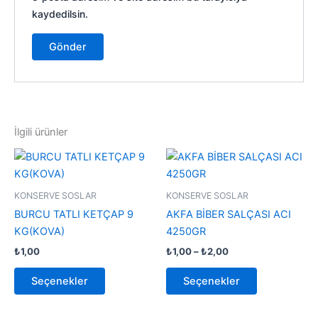
kaydedilsin.
İlgili ürünler
Fiyat
Bu
Bu
aralığı:
ürünün
ürünün
₺1,00
birden
-
birden
KONSERVE SOSLAR
KONSERVE SOSLAR
₺2,00
fazla
fazla
BURCU TATLI KETÇAP 9
AKFA BİBER SALÇASI ACI
varyasyonu
varyasyonu
KG(KOVA)
4250GR
var.
var.
₺
1,00
₺
1,00
–
₺
2,00
Seçenekler
Seçenekler
ürün
ürün
Seçenekler
Seçenekler
sayfasından
sayfasından
seçilebilir
seçilebilir