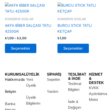
Fiyat
Bu
Bu
aralığı:
ürünün
ürünün
₺1,00
-
birden
birden
KONSERVE SOSLAR
KONSERVE SOSLAR
₺2,00
fazla
fazla
AKFA BİBER SALÇASI TATLI
BURCU STICK TATLI
varyasyonu
varyasyonu
4250GR
KETÇAP
var.
var.
₺
1,00
–
₺
2,00
₺
1,00
Seçenekler
Seçenekler
ürün
ürün
Seçenekler
Seçenekler
sayfasından
sayfasından
seçilebilir
seçilebilir
KURUMSAL
ÜYELİK
SİPARİŞ
TESLİMAT
HİZMET
& İADE
&
Hakkımızda
Yeni
Sepetim
DESTEK
Teslimat
Üyelik
KVKK
Bilgileri
İletişim
Yardım
Aydınlatma
Üyelik
Metni
İade &
Bilgilerim
Banka
Değişim
Hesap