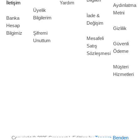
Bilgileri
İletişim
Yardım
Aydınlatma
Üyelik
Metni
İade &
Bilgilerim
Banka
Değişim
Hesap
Gizlilik
Bilgimiz
Şifremi
Mesafeli
Unuttum
Güvenli
Satış
Ödeme
Sözleşmesi
Müşteri
Hizmetleri
Copyright © 2025 Grosspot | Editting by
Tasarım Benden