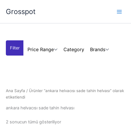
İçeriğe
Grosspot
atla
Price Range
Category
Brands
Ana Sayfa
/ Ürünler “ankara helvacısı sade tahin helvası” olarak
etiketlendi
ankara helvacısı sade tahin helvası
2 sonucun tümü gösteriliyor