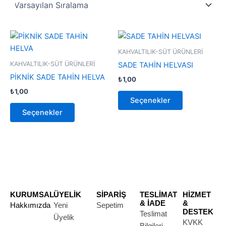
Bu
Bu
ürünün
ürünün
KAHVALTILIK-SÜT ÜRÜNLERİ
birden
birden
KAHVALTILIK-SÜT ÜRÜNLERİ
SADE TAHİN HELVASI
fazla
fazla
PİKNİK SADE TAHİN HELVA
₺
1,00
varyasyonu
varyasyonu
₺
1,00
var.
var.
Seçenekler
Seçenekler
Seçenekler
Seçenekler
ürün
ürün
sayfasından
sayfasından
seçilebilir
seçilebilir
KURUMSAL
ÜYELİK
SİPARİŞ
TESLİMAT
HİZMET
& İADE
&
Hakkımızda
Yeni
Sepetim
DESTEK
Teslimat
Üyelik
KVKK