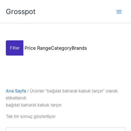
İçeriğe
Grosspot
atla
Price Range
Category
Brands
Ana Sayfa
/ Ürünler “bağdat baharat kabuk tarçın” olarak
etiketlendi
bağdat baharat kabuk tarçın
Tek bir sonuç gösteriliyor