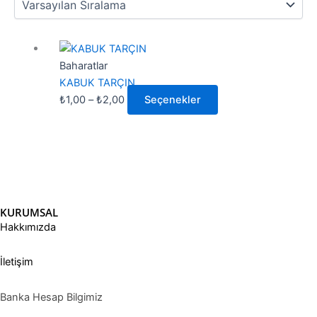
Fiyat
Bu
aralığı:
ürünün
Baharatlar
₺1,00
birden
KABUK TARÇIN
-
fazla
₺
1,00
–
₺
2,00
Seçenekler
₺2,00
varyasyonu
var.
Seçenekler
ürün
sayfasından
seçilebilir
KURUMSAL
Hakkımızda
İletişim
Banka Hesap Bilgimiz