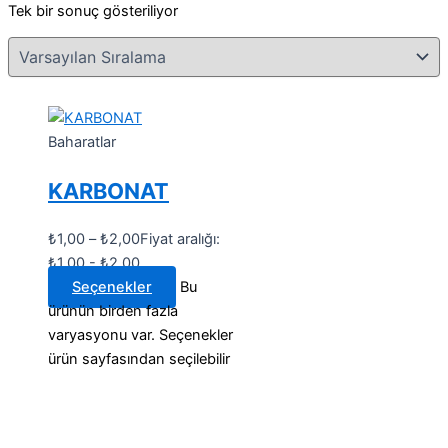
Tek bir sonuç gösteriliyor
Baharatlar
KARBONAT
₺
1,00
–
₺
2,00
Fiyat aralığı:
₺1,00 - ₺2,00
Seçenekler
Bu
ürünün birden fazla
varyasyonu var. Seçenekler
ürün sayfasından seçilebilir