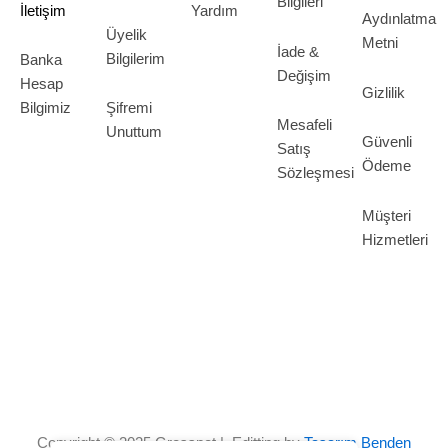
Bilgileri
İletişim
Yardım
Aydınlatma
Üyelik
Metni
İade &
Bilgilerim
Banka
Değişim
Hesap
Gizlilik
Bilgimiz
Şifremi
Mesafeli
Unuttum
Güvenli
Satış
Ödeme
Sözleşmesi
Müşteri
Hizmetleri
Copyright © 2025 Grosspot | Editting by
Tasarım Benden