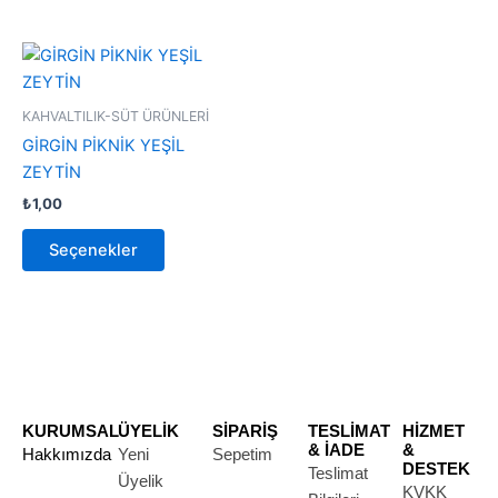
Bu
ürünün
birden
KAHVALTILIK-SÜT ÜRÜNLERİ
fazla
GİRGİN PİKNİK YEŞİL
varyasyonu
ZEYTİN
var.
₺
1,00
Seçenekler
ürün
Seçenekler
sayfasından
seçilebilir
KURUMSAL
ÜYELİK
SİPARİŞ
TESLİMAT
HİZMET
& İADE
&
Hakkımızda
Yeni
Sepetim
DESTEK
Teslimat
Üyelik
KVKK