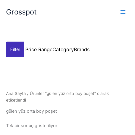
İçeriğe
Grosspot
atla
Price Range
Category
Brands
Ana Sayfa
/ Ürünler “gülen yüz orta boy poşet” olarak
etiketlendi
gülen yüz orta boy poşet
Tek bir sonuç gösteriliyor