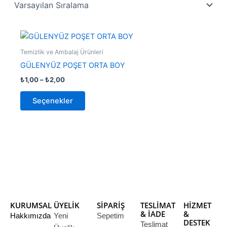
Fiyat
Bu
aralığı:
ürünün
₺1,00
Temizlik ve Ambalaj Ürünleri
-
birden
GÜLENYÜZ POŞET ORTA BOY
₺2,00
fazla
₺
1,00
–
₺
2,00
varyasyonu
var.
Seçenekler
Seçenekler
ürün
sayfasından
seçilebilir
KURUMSAL
ÜYELİK
SİPARİŞ
TESLİMAT
HİZMET
& İADE
&
Hakkımızda
Yeni
Sepetim
DESTEK
Teslimat