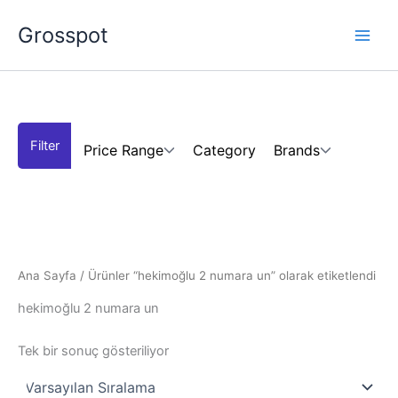
İçeriğe
Grosspot
atla
Price Range
Category
Brands
Ana Sayfa
/ Ürünler “hekimoğlu 2 numara un” olarak etiketlendi
hekimoğlu 2 numara un
Tek bir sonuç gösteriliyor