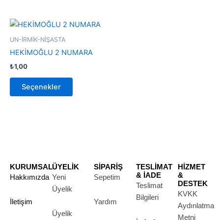
Bu
ürünün
UN-İRMİK-NİŞASTA
birden
HEKİMOĞLU 2 NUMARA
fazla
₺
1,00
varyasyonu
var.
Seçenekler
Seçenekler
ürün
sayfasından
seçilebilir
KURUMSAL
ÜYELİK
SİPARİŞ
TESLİMAT
HİZMET
& İADE
&
Hakkımızda
Yeni
Sepetim
DESTEK
Teslimat
Üyelik
KVKK
Bilgileri
İletişim
Yardım
Aydınlatma
Üyelik
Metni