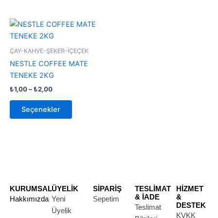
Fiyat
Bu
aralığı:
ürünün
₺1,00
-
birden
ÇAY-KAHVE-ŞEKER-İÇEÇEK
₺2,00
fazla
NESTLE COFFEE MATE
varyasyonu
TENEKE 2KG
var.
₺
1,00
–
₺
2,00
Seçenekler
ürün
Seçenekler
sayfasından
seçilebilir
KURUMSAL
ÜYELİK
SİPARİŞ
TESLİMAT
HİZMET
& İADE
&
Hakkımızda
Yeni
Sepetim
DESTEK
Teslimat
Üyelik
KVKK