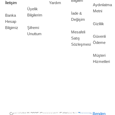
Bilgileri
İletişim
Yardım
Aydınlatma
Üyelik
Metni
İade &
Bilgilerim
Banka
Değişim
Hesap
Gizlilik
Bilgimiz
Şifremi
Mesafeli
Unuttum
Güvenli
Satış
Ödeme
Sözleşmesi
Müşteri
Hizmetleri
Copyright © 2025 Grosspot | Editting by
Tasarım Benden