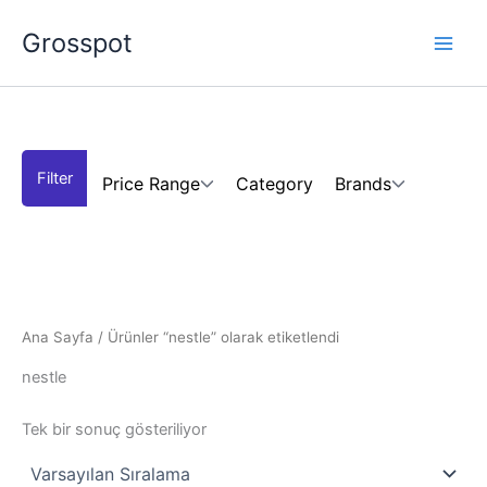
İçeriğe
Grosspot
atla
Price Range
Category
Brands
Ana Sayfa
/ Ürünler “nestle” olarak etiketlendi
nestle
Tek bir sonuç gösteriliyor