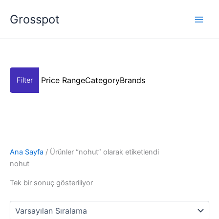
İçeriğe
Grosspot
atla
Price Range
Category
Brands
Ana Sayfa
/ Ürünler “nohut” olarak etiketlendi
nohut
Tek bir sonuç gösteriliyor