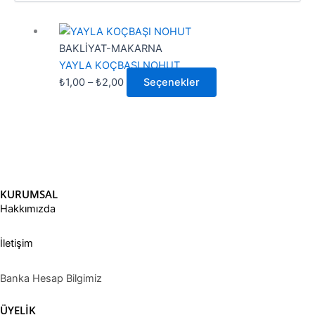
Fiyat
Bu
aralığı:
ürünün
BAKLİYAT-MAKARNA
₺1,00
birden
YAYLA KOÇBAŞI NOHUT
-
fazla
₺
1,00
–
₺
2,00
Seçenekler
₺2,00
varyasyonu
var.
Seçenekler
ürün
sayfasından
seçilebilir
KURUMSAL
Hakkımızda
İletişim
Banka Hesap Bilgimiz
ÜYELİK