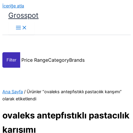
İçeriğe atla
Grosspot
Price Range
Category
Brands
Ana Sayfa
/ Ürünler “ovaleks antepfıstıklı pastacılık karışımı”
olarak etiketlendi
ovaleks antepfıstıklı pastacılık
karışımı