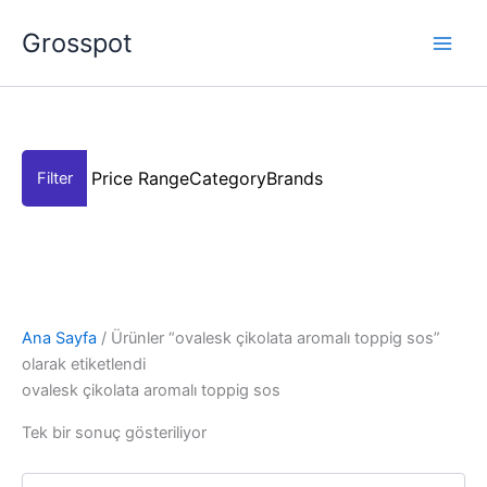
İçeriğe
Grosspot
atla
Price Range
Category
Brands
Ana Sayfa
/ Ürünler “ovalesk çikolata aromalı toppig sos”
olarak etiketlendi
ovalesk çikolata aromalı toppig sos
Tek bir sonuç gösteriliyor