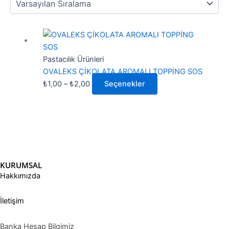
Fiyat
Bu
aralığı:
ürünün
₺1,00
birden
Pastacılık Ürünleri
-
fazla
OVALEKS ÇİKOLATA AROMALI TOPPİNG SOS
₺2,00
varyasyonu
₺
1,00
–
₺
2,00
Seçenekler
var.
Seçenekler
ürün
sayfasından
seçilebilir
KURUMSAL
Hakkımızda
İletişim
Banka Hesap Bilgimiz