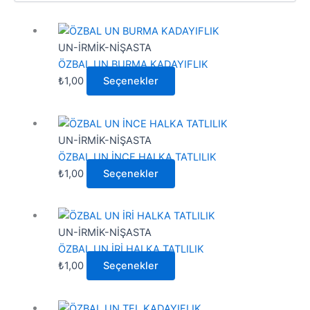
Bu
ürünün
UN-İRMİK-NİŞASTA
birden
ÖZBAL UN BURMA KADAYIFLIK
fazla
₺
1,00
Seçenekler
varyasyonu
var.
Bu
Seçenekler
ürünün
UN-İRMİK-NİŞASTA
ürün
birden
ÖZBAL UN İNCE HALKA TATLILIK
sayfasından
fazla
₺
1,00
Seçenekler
seçilebilir
varyasyonu
var.
Bu
Seçenekler
ürünün
UN-İRMİK-NİŞASTA
ürün
birden
ÖZBAL UN İRİ HALKA TATLILIK
sayfasından
fazla
₺
1,00
Seçenekler
seçilebilir
varyasyonu
var.
Bu