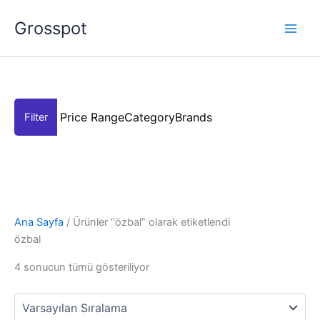
İçeriğe
Grosspot
atla
Price Range
Category
Brands
Ana Sayfa
/ Ürünler “özbal” olarak etiketlendi
özbal
4 sonucun tümü gösteriliyor