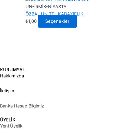
Seçenekler
ürünün
UN-İRMİK-NİŞASTA
ürün
birden
ÖZBAL UN TEL KADAYIFLIK
sayfasından
fazla
₺
1,00
Seçenekler
seçilebilir
varyasyonu
var.
Seçenekler
ürün
sayfasından
seçilebilir
KURUMSAL
Hakkımızda
İletişim
Banka Hesap Bilgimiz
ÜYELİK
Yeni Üyelik