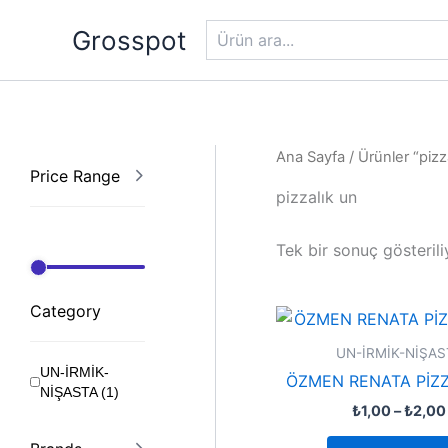
Ara
İçeriğe
Grosspot
atla
Ana Sayfa
/ Ürünler “pizz
Price Range
pizzalık un
Tek bir sonuç gösterili
Category
UN-İRMİK-NİŞAS
UN-İRMİK-
ÖZMEN RENATA PİZZ
NİŞASTA
(
1
)
₺
1,00
–
₺
2,00