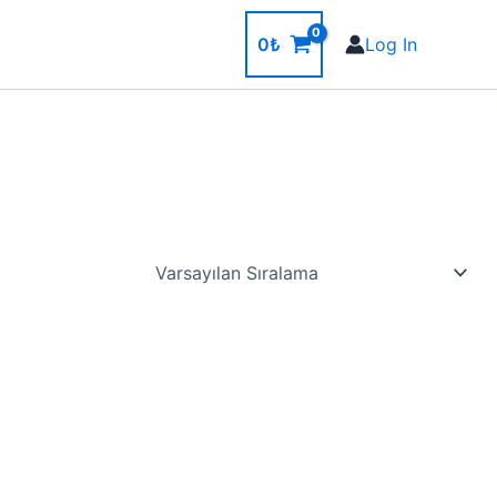
0
₺
Log In