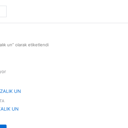
alık un” olarak etiketlendi
yor
Fiyat
Bu
aralığı:
ürünün
₺1,00
TA
-
birden
ALIK UN
₺2,00
fazla
varyasyonu
var.