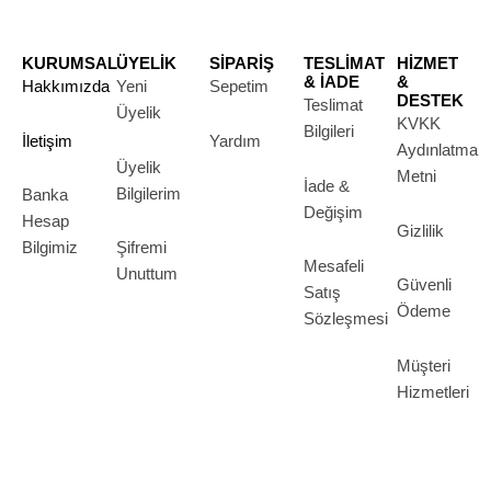
KURUMSAL
ÜYELİK
SİPARİŞ
TESLİMAT
HİZMET
& İADE
&
Hakkımızda
Yeni
Sepetim
DESTEK
Teslimat
Üyelik
KVKK
Bilgileri
İletişim
Yardım
Aydınlatma
Üyelik
Metni
İade &
Bilgilerim
Banka
Değişim
Hesap
Gizlilik
Bilgimiz
Şifremi
Mesafeli
Unuttum
Güvenli
Satış
Ödeme
Sözleşmesi
Müşteri
Hizmetleri