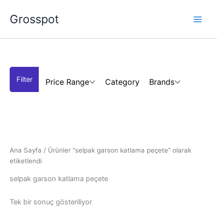
İçeriğe
Grosspot
atla
Price Range
Category
Brands
Ana Sayfa
/ Ürünler “selpak garson katlama peçete” olarak
etiketlendi
selpak garson katlama peçete
Tek bir sonuç gösteriliyor