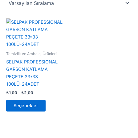
Fiyat
Bu
aralığı:
ürünün
₺1,00
-
birden
₺2,00
fazla
varyasyonu
Temizlik ve Ambalaj Ürünleri
var.
SELPAK PROFESSIONAL
Seçenekler
GARSON KATLAMA
ürün
PEÇETE 33*33
sayfasından
100LÜ-24ADET
seçilebilir
₺
1,00
–
₺
2,00
Seçenekler