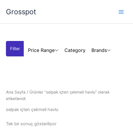
İçeriğe
Grosspot
atla
Price Range
Category
Brands
Ana Sayfa
/ Ürünler “selpak içten çekmeli havlu” olarak
etiketlendi
selpak içten çekmeli havlu
Tek bir sonuç gösteriliyor