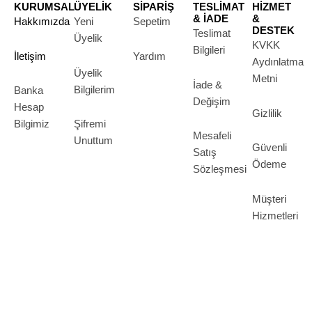
KURUMSAL
ÜYELİK
SİPARİŞ
TESLİMAT
HİZMET
& İADE
&
Hakkımızda
Yeni
Sepetim
DESTEK
Teslimat
Üyelik
KVKK
Bilgileri
İletişim
Yardım
Aydınlatma
Üyelik
Metni
İade &
Bilgilerim
Banka
Değişim
Hesap
Gizlilik
Bilgimiz
Şifremi
Mesafeli
Unuttum
Güvenli
Satış
Ödeme
Sözleşmesi
Müşteri
Hizmetleri