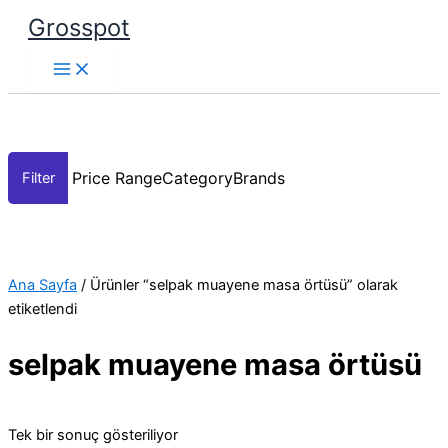
İçeriğe
Fiyat
Bu
Grosspot
atla
aralığı:
ürünün
₺1,00
birden
-
fazla
₺2,00
varyasyonu
var.
Seçenekler
Price Range
Category
Brands
ürün
sayfasından
seçilebilir
Ana Sayfa
/ Ürünler “selpak muayene masa örtüsü” olarak
etiketlendi
selpak muayene masa örtüsü
Tek bir sonuç gösteriliyor