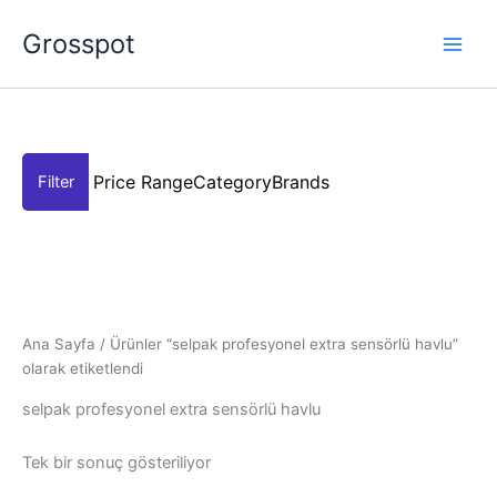
İçeriğe
Grosspot
atla
Price Range
Category
Brands
Ana Sayfa
/ Ürünler “selpak profesyonel extra sensörlü havlu”
olarak etiketlendi
selpak profesyonel extra sensörlü havlu
Tek bir sonuç gösteriliyor