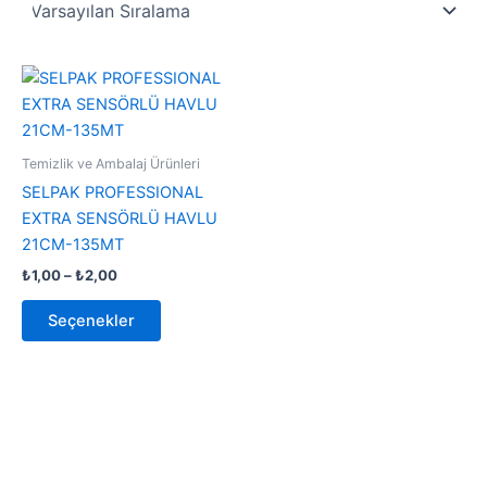
Fiyat
Bu
aralığı:
ürünün
₺1,00
-
birden
₺2,00
fazla
Temizlik ve Ambalaj Ürünleri
varyasyonu
SELPAK PROFESSIONAL
var.
EXTRA SENSÖRLÜ HAVLU
Seçenekler
21CM-135MT
ürün
₺
1,00
–
₺
2,00
sayfasından
seçilebilir
Seçenekler