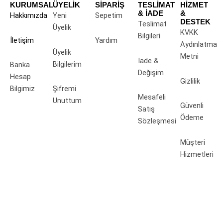
KURUMSAL
ÜYELİK
SİPARİŞ
TESLİMAT
HİZMET
& İADE
&
Hakkımızda
Yeni
Sepetim
DESTEK
Teslimat
Üyelik
KVKK
Bilgileri
İletişim
Yardım
Aydınlatma
Üyelik
Metni
İade &
Bilgilerim
Banka
Değişim
Hesap
Gizlilik
Bilgimiz
Şifremi
Mesafeli
Unuttum
Güvenli
Satış
Ödeme
Sözleşmesi
Müşteri
Hizmetleri