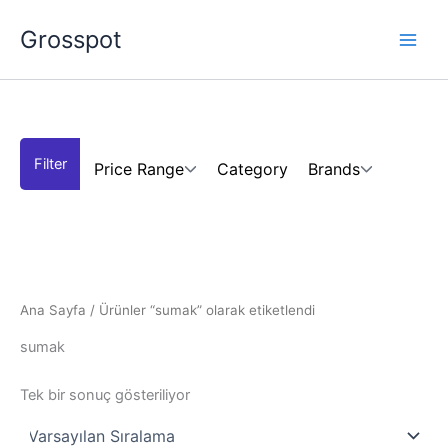
İçeriğe
Grosspot
atla
Price Range
Category
Brands
Ana Sayfa
/ Ürünler “sumak” olarak etiketlendi
sumak
Tek bir sonuç gösteriliyor