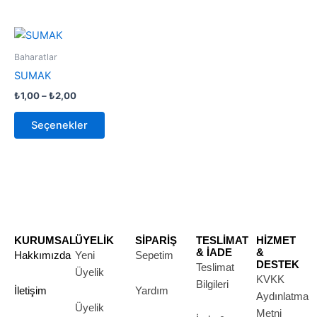
Fiyat
Bu
aralığı:
ürünün
₺1,00
Baharatlar
-
birden
SUMAK
₺2,00
fazla
₺
1,00
–
₺
2,00
varyasyonu
var.
Seçenekler
Seçenekler
ürün
sayfasından
seçilebilir
KURUMSAL
ÜYELİK
SİPARİŞ
TESLİMAT
HİZMET
& İADE
&
Hakkımızda
Yeni
Sepetim
DESTEK
Teslimat
Üyelik
KVKK
Bilgileri
İletişim
Yardım
Aydınlatma
Üyelik
Metni