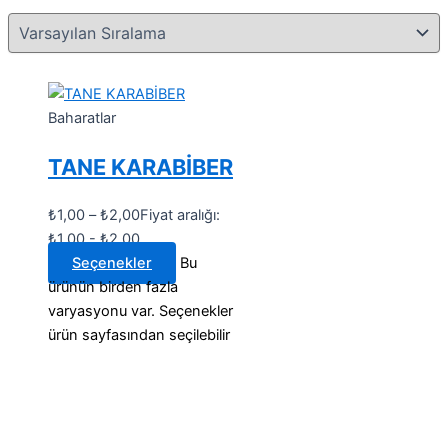
Baharatlar
TANE KARABİBER
₺
1,00
–
₺
2,00
Fiyat aralığı:
₺1,00 - ₺2,00
Seçenekler
Bu
ürünün birden fazla
varyasyonu var. Seçenekler
ürün sayfasından seçilebilir