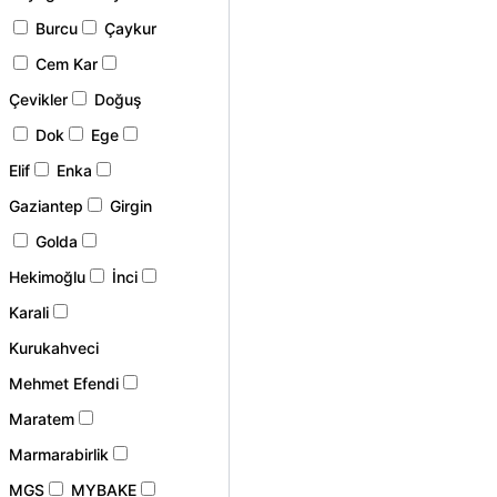
Burcu
Çaykur
Cem Kar
Çevikler
Doğuş
Dok
Ege
Elif
Enka
Gaziantep
Girgin
Golda
Hekimoğlu
İnci
Karali
Kurukahveci
Mehmet Efendi
Maratem
Marmarabirlik
MGS
MYBAKE