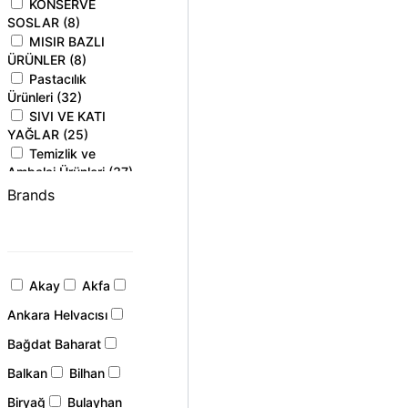
KONSERVE
SOSLAR
(
8
)
MISIR BAZLI
ÜRÜNLER
(
8
)
Pastacılık
Ürünleri
(
32
)
SIVI VE KATI
YAĞLAR
(
25
)
Temizlik ve
Ambalaj Ürünleri
(
37
)
UN-İRMİK-
Brands
NİŞASTA
(
50
)
Akay
Akfa
Ankara Helvacısı
Bağdat Baharat
Balkan
Bilhan
Biryağ
Bulayhan