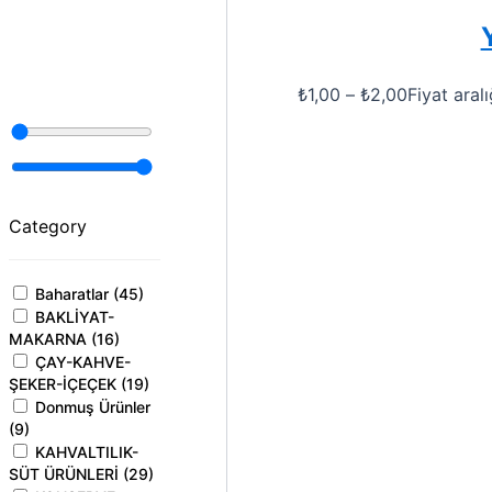
₺
1,00
–
₺
2,00
Fiyat aralı
Category
Baharatlar
(
45
)
BAKLİYAT-
MAKARNA
(
16
)
ÇAY-KAHVE-
ŞEKER-İÇEÇEK
(
19
)
Donmuş Ürünler
(
9
)
KAHVALTILIK-
SÜT ÜRÜNLERİ
(
29
)