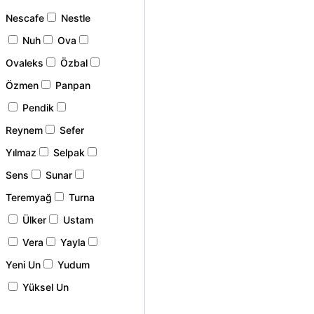
Nescafe
Nestle
Nuh
Ova
Ovaleks
Özbal
Özmen
Panpan
Pendik
Reynem
Sefer
Yılmaz
Selpak
Sens
Sunar
Teremyağ
Turna
Ülker
Ustam
Vera
Yayla
Yeni Un
Yudum
Yüksel Un