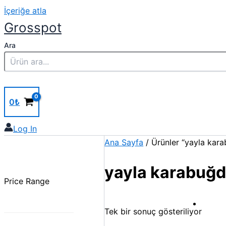
İçeriğe atla
Grosspot
Ara
0
₺
Log In
Ana Sayfa
/ Ürünler “yayla kara
yayla karabuğd
Price Range
Tek bir sonuç gösteriliyor