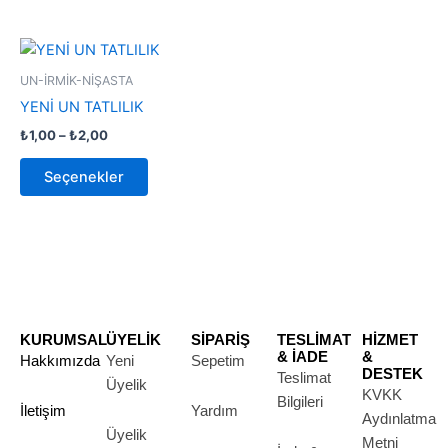
Fiyat
Bu
aralığı:
ürünün
₺1,00
UN-İRMİK-NİŞASTA
-
birden
YENİ UN TATLILIK
₺2,00
fazla
₺
1,00
–
₺
2,00
varyasyonu
var.
Seçenekler
Seçenekler
ürün
sayfasından
seçilebilir
KURUMSAL
ÜYELİK
SİPARİŞ
TESLİMAT
HİZMET
& İADE
&
Hakkımızda
Yeni
Sepetim
DESTEK
Teslimat
Üyelik
KVKK
Bilgileri
İletişim
Yardım
Aydınlatma
Üyelik
Metni