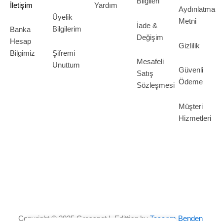
Bilgileri
İletişim
Yardım
Aydınlatma
Üyelik
Metni
İade &
Bilgilerim
Banka
Değişim
Hesap
Gizlilik
Bilgimiz
Şifremi
Mesafeli
Unuttum
Güvenli
Satış
Ödeme
Sözleşmesi
Müşteri
Hizmetleri
Copyright © 2025 Grosspot | Editting by
Tasarım Benden