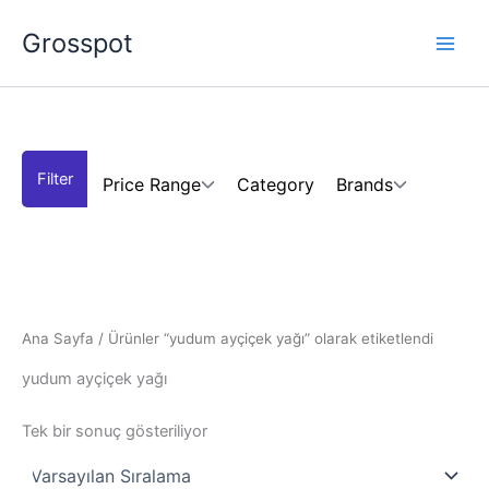
İçeriğe
Grosspot
atla
Price Range
Category
Brands
Ana Sayfa
/ Ürünler “yudum ayçiçek yağı” olarak etiketlendi
yudum ayçiçek yağı
Tek bir sonuç gösteriliyor