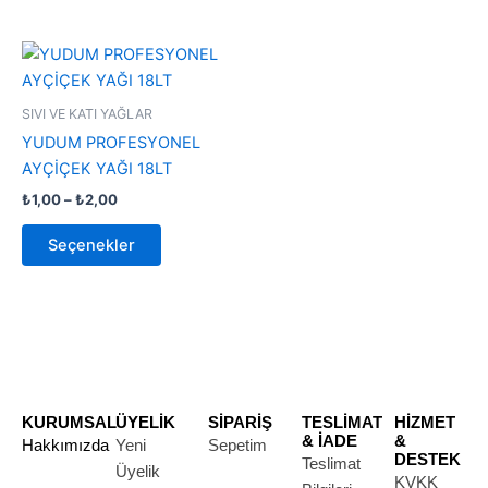
Fiyat
Bu
aralığı:
ürünün
₺1,00
-
birden
SIVI VE KATI YAĞLAR
₺2,00
fazla
YUDUM PROFESYONEL
varyasyonu
AYÇİÇEK YAĞI 18LT
var.
₺
1,00
–
₺
2,00
Seçenekler
ürün
Seçenekler
sayfasından
seçilebilir
KURUMSAL
ÜYELİK
SİPARİŞ
TESLİMAT
HİZMET
& İADE
&
Hakkımızda
Yeni
Sepetim
DESTEK
Teslimat
Üyelik
KVKK