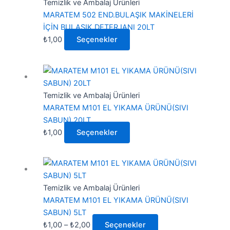
birden
Temizlik ve Ambalaj Ürünleri
fazla
MARATEM 502 END.BULAŞIK MAKİNELERİ
varyasyonu
İÇİN BULAŞIK DETERJANI 20LT
var.
₺
1,00
Seçenekler
Seçenekler
ürün
Bu
sayfasından
ürünün
seçilebilir
birden
Temizlik ve Ambalaj Ürünleri
fazla
MARATEM M101 EL YIKAMA ÜRÜNÜ(SIVI
varyasyonu
SABUN) 20LT
var.
₺
1,00
Seçenekler
Seçenekler
ürün
Fiyat
Bu
sayfasından
aralığı:
ürünün
seçilebilir
₺1,00
birden
Temizlik ve Ambalaj Ürünleri
-
fazla
MARATEM M101 EL YIKAMA ÜRÜNÜ(SIVI
₺2,00
varyasyonu
SABUN) 5LT
var.
₺
1,00
–
₺
2,00
Seçenekler