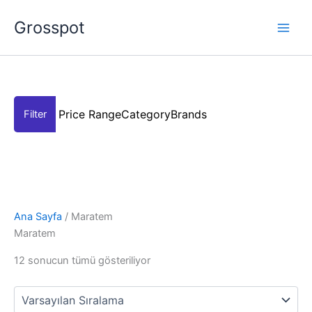
İçeriğe
Grosspot
atla
Price Range
Category
Brands
Ana Sayfa
/ Maratem
Maratem
12 sonucun tümü gösteriliyor