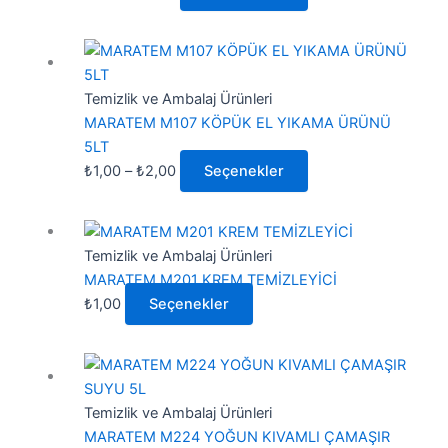
Seçenekler
ürün
Fiyat
Bu
sayfasından
aralığı:
ürünün
seçilebilir
₺1,00
birden
Temizlik ve Ambalaj Ürünleri
-
fazla
MARATEM M107 KÖPÜK EL YIKAMA ÜRÜNÜ
₺2,00
varyasyonu
5LT
var.
₺
1,00
–
₺
2,00
Seçenekler
Seçenekler
ürün
Bu
sayfasından
ürünün
Temizlik ve Ambalaj Ürünleri
seçilebilir
birden
MARATEM M201 KREM TEMİZLEYİCİ
fazla
₺
1,00
Seçenekler
varyasyonu
var.
Fiyat
Bu
Seçenekler
aralığı:
ürünün
ürün
₺1,00
birden
Temizlik ve Ambalaj Ürünleri
sayfasından
-
fazla
MARATEM M224 YOĞUN KIVAMLI ÇAMAŞIR
seçilebilir