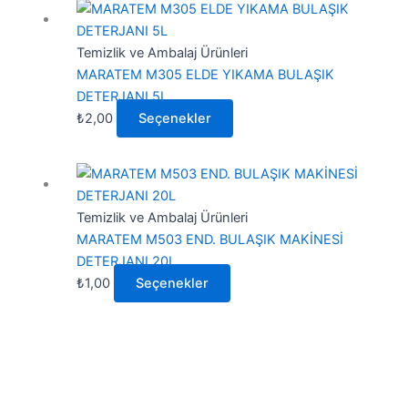
Bu
ürünün
birden
Temizlik ve Ambalaj Ürünleri
fazla
MARATEM M305 ELDE YIKAMA BULAŞIK
varyasyonu
DETERJANI 5L
var.
₺
2,00
Seçenekler
Seçenekler
ürün
Bu
sayfasından
ürünün
seçilebilir
birden
Temizlik ve Ambalaj Ürünleri
fazla
MARATEM M503 END. BULAŞIK MAKİNESİ
varyasyonu
DETERJANI 20L
var.
₺
1,00
Seçenekler
Seçenekler
ürün
sayfasından
seçilebilir