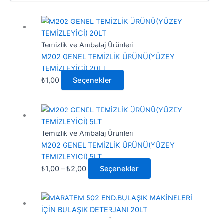
Bu
ürünün
birden
Temizlik ve Ambalaj Ürünleri
fazla
M202 GENEL TEMİZLİK ÜRÜNÜ(YÜZEY
varyasyonu
TEMİZLEYİCİ) 20LT
var.
₺
1,00
Seçenekler
Seçenekler
ürün
Fiyat
Bu
sayfasından
aralığı:
ürünün
seçilebilir
₺1,00
birden
Temizlik ve Ambalaj Ürünleri
-
fazla
M202 GENEL TEMİZLİK ÜRÜNÜ(YÜZEY
₺2,00
varyasyonu
TEMİZLEYİCİ) 5LT
var.
₺
1,00
–
₺
2,00
Seçenekler
Seçenekler
ürün
Bu
sayfasından
ürünün
seçilebilir