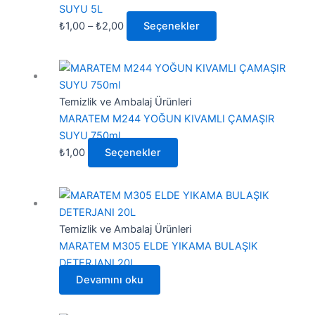
₺2,00
varyasyonu
SUYU 5L
var.
₺
1,00
–
₺
2,00
Seçenekler
Seçenekler
ürün
Bu
sayfasından
ürünün
seçilebilir
birden
Temizlik ve Ambalaj Ürünleri
fazla
MARATEM M244 YOĞUN KIVAMLI ÇAMAŞIR
varyasyonu
SUYU 750ml
var.
₺
1,00
Seçenekler
Seçenekler
ürün
sayfasından
seçilebilir
Temizlik ve Ambalaj Ürünleri
MARATEM M305 ELDE YIKAMA BULAŞIK
DETERJANI 20L
Devamını oku