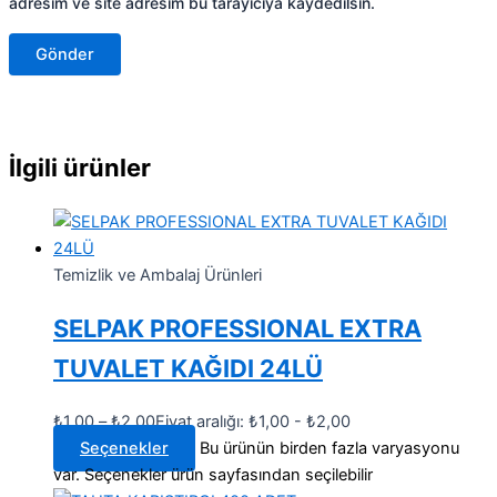
adresim ve site adresim bu tarayıcıya kaydedilsin.
İlgili ürünler
Temizlik ve Ambalaj Ürünleri
SELPAK PROFESSIONAL EXTRA
TUVALET KAĞIDI 24LÜ
₺
1,00
–
₺
2,00
Fiyat aralığı: ₺1,00 - ₺2,00
Seçenekler
Bu ürünün birden fazla varyasyonu
var. Seçenekler ürün sayfasından seçilebilir