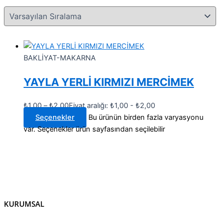
BAKLİYAT-MAKARNA
YAYLA YERLİ KIRMIZI MERCİMEK
₺
1,00
–
₺
2,00
Fiyat aralığı: ₺1,00 - ₺2,00
Seçenekler
Bu ürünün birden fazla varyasyonu
var. Seçenekler ürün sayfasından seçilebilir
KURUMSAL