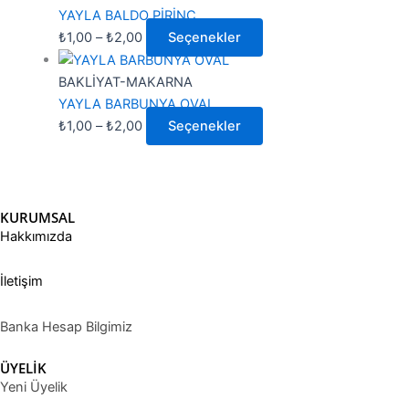
YAYLA BALDO PİRİNÇ
₺
1,00
–
₺
2,00
Seçenekler
BAKLİYAT-MAKARNA
YAYLA BARBUNYA OVAL
₺
1,00
–
₺
2,00
Seçenekler
KURUMSAL
Hakkımızda
İletişim
Banka Hesap Bilgimiz
ÜYELİK
Yeni Üyelik