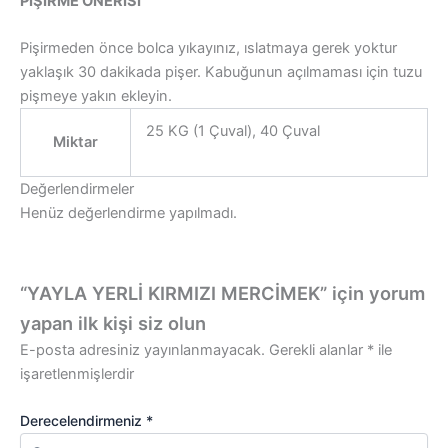
PİŞİRME ÖNERİSİ
Pişirmeden önce bolca yıkayınız, ıslatmaya gerek yoktur
yaklaşık 30 dakikada pişer. Kabuğunun açılmaması için tuzu
pişmeye yakın ekleyin.
25 KG (1 Çuval), 40 Çuval
Miktar
Değerlendirmeler
Henüz değerlendirme yapılmadı.
“YAYLA YERLİ KIRMIZI MERCİMEK” için yorum
yapan ilk kişi siz olun
E-posta adresiniz yayınlanmayacak.
Gerekli alanlar
*
ile
işaretlenmişlerdir
Derecelendirmeniz
*