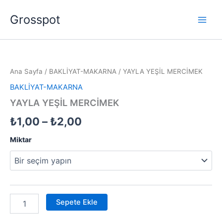
İçeriğe
Grosspot
atla
YAYLA
Fiyat
YEŞİL
MERCİMEK
aralığı:
Ana Sayfa
/
BAKLİYAT-MAKARNA
/ YAYLA YEŞİL MERCİMEK
adet
₺1,00
BAKLİYAT-MAKARNA
-
YAYLA YEŞİL MERCİMEK
₺2,00
₺
1,00
–
₺
2,00
Miktar
Sepete Ekle