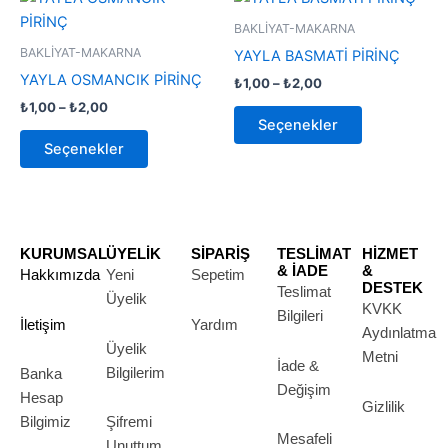
aralığı:
aralığı:
ürünün
ürünün
₺1,00
₺1,00
BAKLİYAT-MAKARNA
-
birden
-
birden
BAKLİYAT-MAKARNA
YAYLA BASMATİ PİRİNÇ
₺2,00
₺2,00
fazla
fazla
YAYLA OSMANCIK PİRİNÇ
₺
1,00
–
₺
2,00
varyasyonu
varyasyonu
₺
1,00
–
₺
2,00
var.
var.
Seçenekler
Seçenekler
Seçenekler
Seçenekler
ürün
ürün
sayfasından
sayfasından
seçilebilir
seçilebilir
KURUMSAL
ÜYELİK
SİPARİŞ
TESLİMAT
HİZMET
& İADE
&
Hakkımızda
Yeni
Sepetim
DESTEK
Teslimat
Üyelik
KVKK
Bilgileri
İletişim
Yardım
Aydınlatma
Üyelik
Metni
İade &
Bilgilerim
Banka
Değişim
Hesap
Gizlilik
Bilgimiz
Şifremi
Mesafeli
Unuttum