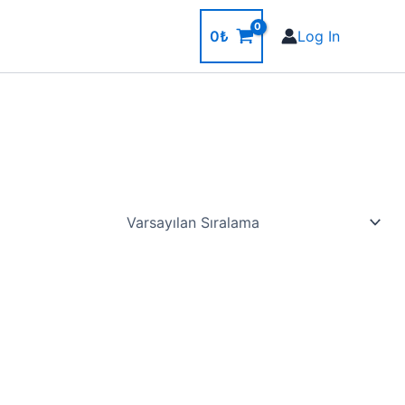
0
₺
Log In