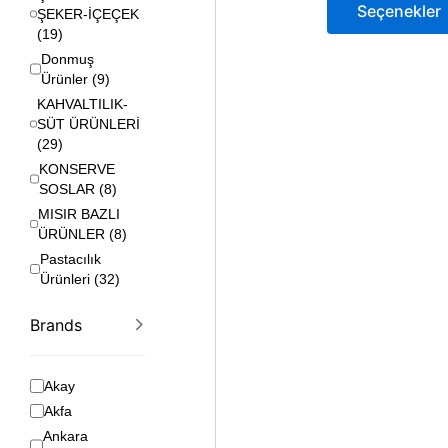
Seçenekler
ŞEKER-İÇEÇEK
(
19
)
Donmuş
Ürünler
(
9
)
KAHVALTILIK-
SÜT ÜRÜNLERİ
(
29
)
KONSERVE
SOSLAR
(
8
)
MISIR BAZLI
ÜRÜNLER
(
8
)
Pastacılık
Ürünleri
(
32
)
SIVI VE KATI
Brands
YAĞLAR
(
25
)
Temizlik ve
Ambalaj Ürünleri
Akay
(
37
)
Akfa
UN-İRMİK-
NİŞASTA
(
50
)
Ankara