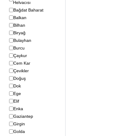
Helvacısı
Bağdat Baharat
Balkan
Bilhan
Biryağ
Bulayhan
Burcu
Çaykur
Cem Kar
Çevikler
Doğuş
Dok
Ege
Elif
Enka
Gaziantep
Girgin
Golda