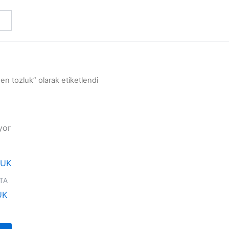
n tozluk” olarak etiketlendi
yor
Fiyat
Bu
aralığı:
ürünün
₺1,00
TA
-
birden
UK
₺2,00
fazla
varyasyonu
var.