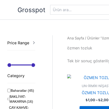
Ara
İçeriğe
Grosspot
atla
Ana Sayfa
/ Ürünler “özme
Price Range
özmen tozluk
Tek bir sonuç gösterili
Category
UN-İRMİK-NİŞAS
Baharatlar
(
45
)
ÖZMEN TOZL
BAKLİYAT-
₺
1,00
–
₺
2,00
MAKARNA
(
16
)
ÇAY-KAHVE-