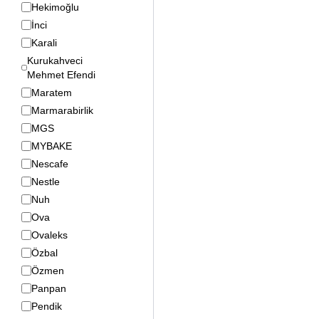
Hekimoğlu
İnci
Karali
Kurukahveci
Mehmet Efendi
Maratem
Marmarabirlik
MGS
MYBAKE
Nescafe
Nestle
Nuh
Ova
Ovaleks
Özbal
Özmen
Panpan
Pendik