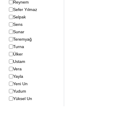
Reynem
Sefer Yılmaz
Selpak
Sens
Sunar
Teremyağ
Turna
Ülker
Ustam
Vera
Yayla
Yeni Un
Yudum
Yüksel Un