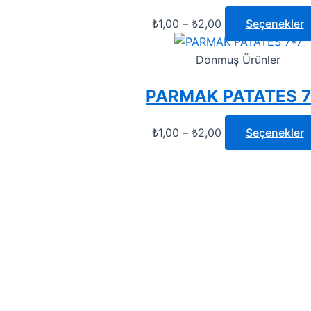
₺
1,00
–
₺
2,00
Seçenekler
Donmuş Ürünler
PARMAK PATATES 7
₺
1,00
–
₺
2,00
Seçenekler