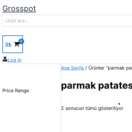
Ara
İçeriğe
Grosspot
atla
0
₺
Log In
Ana Sayfa
/ Ürünler “parmak pat
parmak patate
Price Range
2 sonucun tümü gösteriliyor