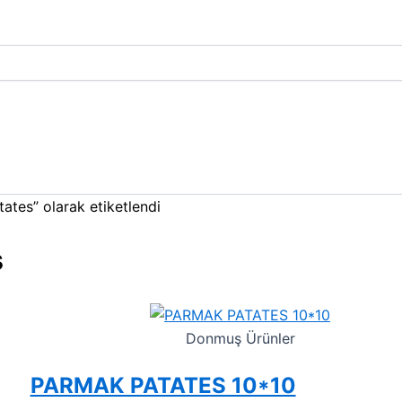
Fiyat
Fiyat
aralığı:
aralığı:
₺1,00
₺1,00
-
-
₺2,00
₺2,00
ates” olarak etiketlendi
s
Donmuş Ürünler
PARMAK PATATES 10*10