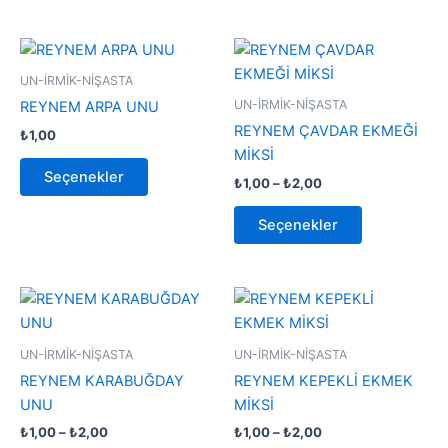
Fiyat
Bu
Bu
aralığı:
ürünün
ürünün
₺1,00
UN-İRMİK-NİŞASTA
birden
-
birden
UN-İRMİK-NİŞASTA
REYNEM ARPA UNU
₺2,00
fazla
fazla
REYNEM ÇAVDAR EKMEĞİ
₺
1,00
varyasyonu
varyasyonu
MİKSİ
var.
var.
Seçenekler
₺
1,00
–
₺
2,00
Seçenekler
Seçenekler
ürün
ürün
Seçenekler
sayfasından
sayfasından
seçilebilir
seçilebilir
Fiyat
Fiyat
Bu
Bu
aralığı:
aralığı:
ürünün
ürünün
₺1,00
₺1,00
-
birden
-
birden
UN-İRMİK-NİŞASTA
UN-İRMİK-NİŞASTA
₺2,00
₺2,00
fazla
fazla
REYNEM KARABUĞDAY
REYNEM KEPEKLİ EKMEK
varyasyonu
varyasyonu
UNU
MİKSİ
var.
var.
₺
1,00
–
₺
2,00
₺
1,00
–
₺
2,00
Seçenekler
Seçenekler