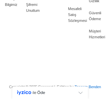
Gizlilik
Bilgimiz
Şifremi
Mesafeli
Unuttum
Güvenli
Satış
Ödeme
Sözleşmesi
Müşteri
Hizmetleri
Copyright © 2025 Grosspot | Editting by
Tasarım Benden