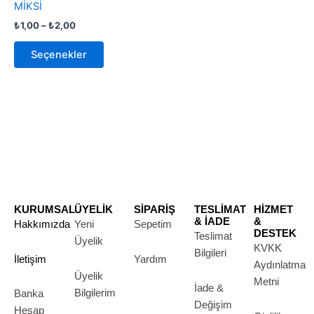
MİKSİ
var.
₺
1,00
–
₺
2,00
Seçenekler
ürün
Seçenekler
sayfasından
seçilebilir
KURUMSAL
ÜYELİK
SİPARİŞ
TESLİMAT
HİZMET
& İADE
&
Hakkımızda
Yeni
Sepetim
DESTEK
Teslimat
Üyelik
KVKK
Bilgileri
İletişim
Yardım
Aydınlatma
Üyelik
Metni
İade &
Bilgilerim
Banka
Değişim
Hesap