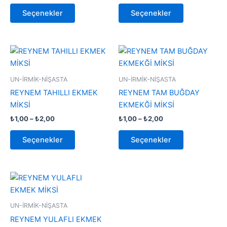
ürün
ürün
Seçenekler
Seçenekler
sayfasından
sayfasından
seçilebilir
seçilebilir
Fiyat
Fiyat
Bu
Bu
aralığı:
aralığı:
ürünün
ürünün
₺1,00
₺1,00
-
birden
-
birden
UN-İRMİK-NİŞASTA
UN-İRMİK-NİŞASTA
₺2,00
₺2,00
fazla
fazla
REYNEM TAHILLI EKMEK
REYNEM TAM BUĞDAY
varyasyonu
varyasyonu
MİKSİ
EKMEKĞİ MİKSİ
var.
var.
₺
1,00
–
₺
2,00
₺
1,00
–
₺
2,00
Seçenekler
Seçenekler
ürün
ürün
Seçenekler
Seçenekler
sayfasından
sayfasından
seçilebilir
seçilebilir
Fiyat
Bu
aralığı:
ürünün
₺1,00
-
birden
UN-İRMİK-NİŞASTA
₺2,00
fazla
REYNEM YULAFLI EKMEK
varyasyonu