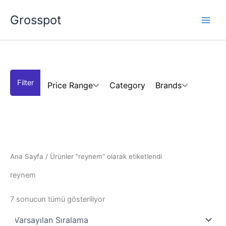
İçeriğe
Grosspot
atla
Price Range
Category
Brands
Ana Sayfa
/ Ürünler “reynem” olarak etiketlendi
reynem
7 sonucun tümü gösteriliyor