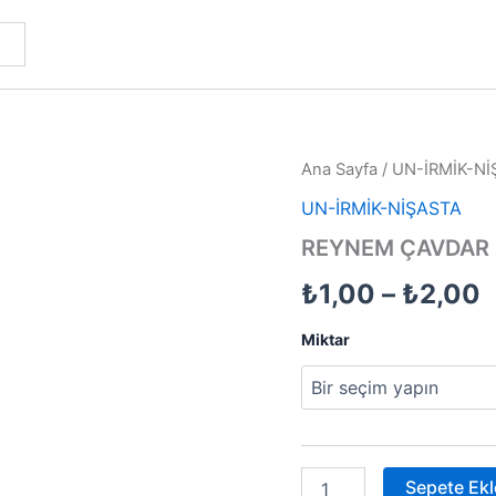
REYNEM
Ana Sayfa
/
UN-İRMİK-Nİ
F
ÇAVDAR
UN-İRMİK-NİŞASTA
EKMEĞİ
a
MİKSİ
REYNEM ÇAVDAR 
adet
₺
₺
1,00
–
₺
2,00
-
Miktar
₺
Sepete Ekl