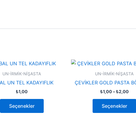
Fiy
Bu
aral
ürünün
₺1,
UN-İRMİK-NİŞASTA
UN-İRMİK-NİŞASTA
-
birden
AL UN TEL KADAYIFLIK
ÇEVİKLER GOLD PASTA B
₺2,
fazla
₺
1,00
₺
1,00
–
₺
2,00
varyasyonu
var.
Seçenekler
Seçenekler
Seçenekler
ürün
sayfasından
seçilebilir