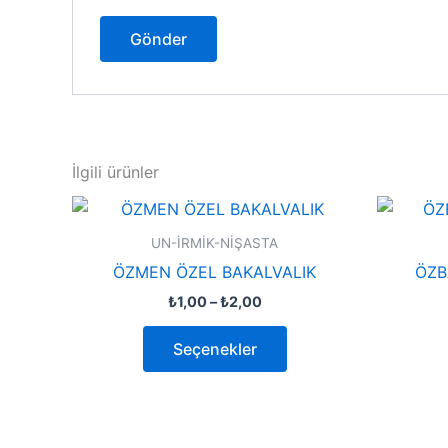
İlgili ürünler
Fiyat
Bu
aralığı:
ürünün
₺1,00
UN-İRMİK-NİŞASTA
-
birden
ÖZMEN ÖZEL BAKALVALIK
ÖZB
₺2,00
fazla
₺
1,00
–
₺
2,00
varyasyonu
var.
Seçenekler
Seçenekler
ürün
sayfasından
seçilebilir