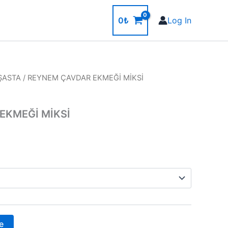
0
₺
Log In
ŞASTA
/ REYNEM ÇAVDAR EKMEĞİ MİKSİ
iyat
ralığı:
EKMEĞİ MİKSİ
1,00
2,00
e