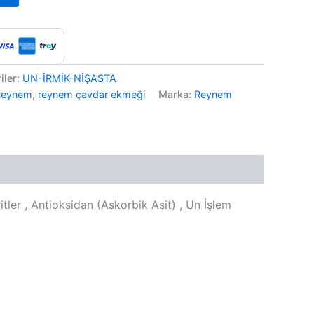
iler:
UN-İRMİK-NİŞASTA
reynem
,
reynem çavdar ekmeği
Marka:
Reynem
ler , Antioksidan (Askorbik Asit) , Un İşlem