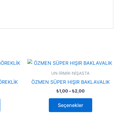
at
Fiyat
Bu
Bu
ığı:
aralığı:
ürünün
ürünün
00
₺1,00
UN-İRMİK-NİŞASTA
-
birden
birden
ÖREKLİK
ÖZMEN SÜPER HIŞIR BAKLAVALIK
00
₺2,00
fazla
fazla
₺
1,00
–
₺
2,00
varyasyonu
varyasyonu
var.
var.
Seçenekler
Seçenekler
Seçenekler
ürün
ürün
sayfasından
sayfasından
seçilebilir
seçilebilir