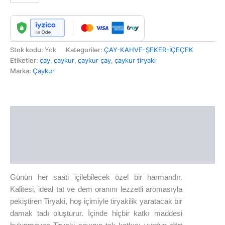
Stok kodu:
Yok
Kategoriler:
ÇAY-KAHVE-ŞEKER-İÇEÇEK
Etiketler:
çay
,
çaykur
,
çaykur çay
,
çaykur tiryaki
Marka:
Çaykur
Açıklama
Ek bilgi
Değerlendirmeler (0)
Günün her saati içilebilecek özel bir harmandır.
Kalitesi, ideal tat ve dem oranını lezzetli aromasıyla
pekiştiren Tiryaki, hoş içimiyle tiryakilik yaratacak bir
damak tadı oluşturur. İçinde hiçbir katkı maddesi