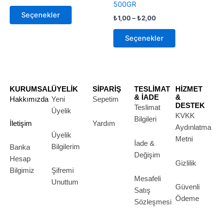
500GR
ürün
ürün
Seçenekler
₺
1,00
–
₺
2,00
sayfasından
sayfasından
seçilebilir
seçilebilir
Seçenekler
KURUMSAL
ÜYELİK
SİPARİŞ
TESLİMAT
HİZMET
& İADE
&
Hakkımızda
Yeni
Sepetim
DESTEK
Teslimat
Üyelik
KVKK
Bilgileri
İletişim
Yardım
Aydınlatma
Üyelik
Metni
İade &
Bilgilerim
Banka
Değişim
Hesap
Gizlilik
Bilgimiz
Şifremi
Mesafeli
Unuttum
Güvenli
Satış
Ödeme
Sözleşmesi