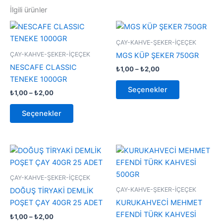
İlgili ürünler
Fiyat
Fiyat
Bu
Bu
aralığı:
aralığı:
ürünün
ürünün
₺1,00
₺1,00
ÇAY-KAHVE-ŞEKER-İÇEÇEK
-
birden
-
birden
ÇAY-KAHVE-ŞEKER-İÇEÇEK
MGS KÜP ŞEKER 750GR
₺2,00
₺2,00
fazla
fazla
NESCAFE CLASSIC
₺
1,00
–
₺
2,00
varyasyonu
varyasyonu
TENEKE 1000GR
var.
var.
Seçenekler
₺
1,00
–
₺
2,00
Seçenekler
Seçenekler
ürün
ürün
Seçenekler
sayfasından
sayfasından
seçilebilir
seçilebilir
Fiyat
Fiyat
Bu
Bu
aralığı:
aralığı:
ürünün
ürünün
₺1,00
₺1,00
-
birden
-
birden
ÇAY-KAHVE-ŞEKER-İÇEÇEK
₺2,00
₺2,00
fazla
fazla
ÇAY-KAHVE-ŞEKER-İÇEÇEK
DOĞUŞ TİRYAKİ DEMLİK
varyasyonu
varyasyonu
POŞET ÇAY 40GR 25 ADET
KURUKAHVECİ MEHMET
var.
var.
EFENDİ TÜRK KAHVESİ
₺
1,00
–
₺
2,00
Seçenekler
Seçenekler