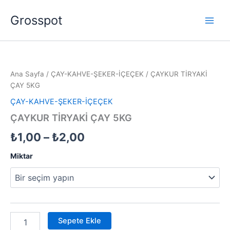
İçeriğe
Grosspot
atla
ÇAYKUR
Fiyat
TİRYAKİ
ÇAY
aralığı:
Ana Sayfa
/
ÇAY-KAHVE-ŞEKER-İÇEÇEK
/ ÇAYKUR TİRYAKİ
5KG
₺1,00
ÇAY 5KG
adet
ÇAY-KAHVE-ŞEKER-İÇEÇEK
-
ÇAYKUR TİRYAKİ ÇAY 5KG
₺2,00
₺
1,00
–
₺
2,00
Miktar
Sepete Ekle