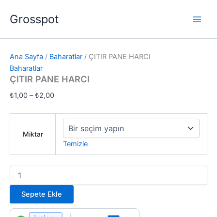
ÇITIR
İçeriğe
Fiyat
PANE
Grosspot
atla
aralığı:
HARCI
₺1,00
adet
-
₺2,00
Ana Sayfa
/
Baharatlar
/ ÇITIR PANE HARCI
Baharatlar
ÇITIR PANE HARCI
₺
1,00
–
₺
2,00
Miktar
Temizle
Sepete Ekle