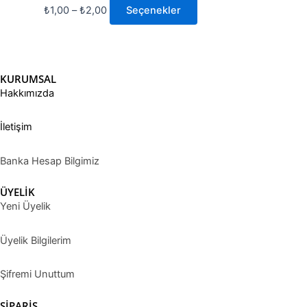
₺
1,00
–
₺
2,00
Seçenekler
KURUMSAL
Hakkımızda
İletişim
Banka Hesap Bilgimiz
ÜYELİK
Yeni Üyelik
Üyelik Bilgilerim
Şifremi Unuttum
SİPARİŞ