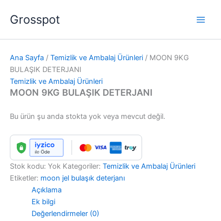
İçeriğe
Fiyat
Fiyat
Fiyat
Fiyat
Bu
Bu
Bu
Bu
Grosspot
atla
aralığı:
aralığı:
aralığı:
aralığı:
ürünün
ürünün
ürünün
ürünün
₺1,00
₺1,00
₺1,00
₺1,00
birden
birden
birden
birden
-
-
-
-
fazla
fazla
fazla
fazla
₺2,00
₺2,00
₺2,00
₺2,00
varyasyonu
varyasyonu
varyasyonu
varyasyonu
Ana Sayfa
/
Temizlik ve Ambalaj Ürünleri
/ MOON 9KG
var.
var.
var.
var.
BULAŞIK DETERJANI
Seçenekler
Seçenekler
Seçenekler
Seçenekler
Temizlik ve Ambalaj Ürünleri
ürün
ürün
ürün
ürün
MOON 9KG BULAŞIK DETERJANI
sayfasından
sayfasından
sayfasından
sayfasından
seçilebilir
seçilebilir
seçilebilir
seçilebilir
Bu ürün şu anda stokta yok veya mevcut değil.
Stok kodu:
Yok
Kategoriler:
Temizlik ve Ambalaj Ürünleri
Etiketler:
moon jel bulaşık deterjanı
Açıklama
Ek bilgi
Değerlendirmeler (0)