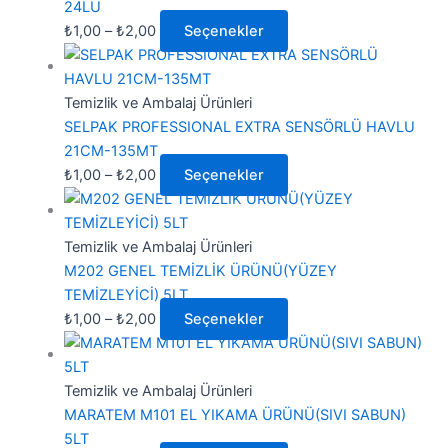
24LÜ
₺
1,00
–
₺
2,00
Seçenekler
Temizlik ve Ambalaj Ürünleri
SELPAK PROFESSIONAL EXTRA SENSÖRLÜ HAVLU
21CM-135MT
₺
1,00
–
₺
2,00
Seçenekler
Temizlik ve Ambalaj Ürünleri
M202 GENEL TEMİZLİK ÜRÜNÜ(YÜZEY
TEMİZLEYİCİ) 5LT
₺
1,00
–
₺
2,00
Seçenekler
Temizlik ve Ambalaj Ürünleri
MARATEM M101 EL YIKAMA ÜRÜNÜ(SIVI SABUN)
5LT