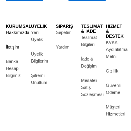
sayfasından
sayfasından
seçilebilir
seçilebilir
KURUMSAL
ÜYELİK
SİPARİŞ
TESLİMAT
HİZMET
& İADE
&
Hakkımızda
Yeni
Sepetim
DESTEK
Teslimat
Üyelik
KVKK
Bilgileri
İletişim
Yardım
Aydınlatma
Üyelik
Metni
İade &
Bilgilerim
Banka
Değişim
Hesap
Gizlilik
Bilgimiz
Şifremi
Mesafeli
Unuttum
Güvenli
Satış
Ödeme
Sözleşmesi
Müşteri
Hizmetleri