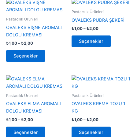
Fiyat
Fiyat
Bu
Bu
aralığı:
aralığı:
ürünün
ürünün
₺1,00
₺1,00
Pastacılık Ürünleri
-
birden
-
birden
Pastacılık Ürünleri
OVALEKS PUDRA ŞEKERİ
₺2,00
₺2,00
fazla
fazla
OVALEKS VİŞNE AROMALI
₺
1,00
–
₺
2,00
varyasyonu
varyasyonu
DOLGU KREMASI
var.
var.
Seçenekler
₺
1,00
–
₺
2,00
Seçenekler
Seçenekler
ürün
ürün
Seçenekler
sayfasından
sayfasından
seçilebilir
seçilebilir
Fiyat
Fiyat
Bu
Bu
aralığı:
aralığı:
ürünün
ürünün
₺1,00
₺1,00
-
birden
-
birden
Pastacılık Ürünleri
Pastacılık Ürünleri
₺2,00
₺2,00
fazla
fazla
OVALEKS ELMA AROMALI
OVALEKS KREMA TOZU 1
varyasyonu
varyasyonu
DOLGU KREMASI
KG
var.
var.
₺
1,00
–
₺
2,00
₺
1,00
–
₺
2,00
Seçenekler
Seçenekler
ürün
ürün
Seçenekler
Seçenekler