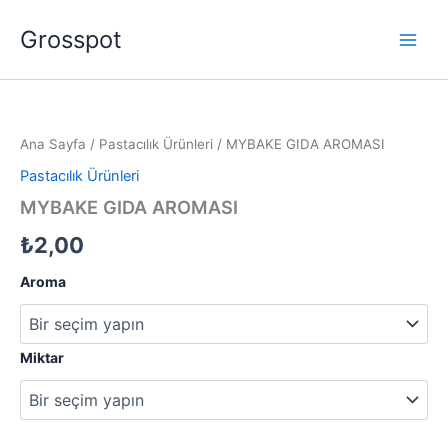
İçeriğe
Grosspot
atla
MYBAKE
GIDA
AROMASI
Ana Sayfa
/
Pastacılık Ürünleri
/ MYBAKE GIDA AROMASI
adet
Pastacılık Ürünleri
MYBAKE GIDA AROMASI
₺
2,00
Aroma
Miktar