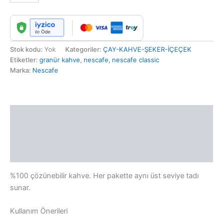
Stok kodu:
Yok
Kategoriler:
ÇAY-KAHVE-ŞEKER-İÇEÇEK
Etiketler:
granür kahve
,
nescafe
,
nescafe classic
Marka:
Nescafe
Açıklama
Ek bilgi
Değerlendirmeler (0)
%100 çözünebilir kahve. Her pakette aynı üst seviye tadı
sunar.
Kullanım Önerileri