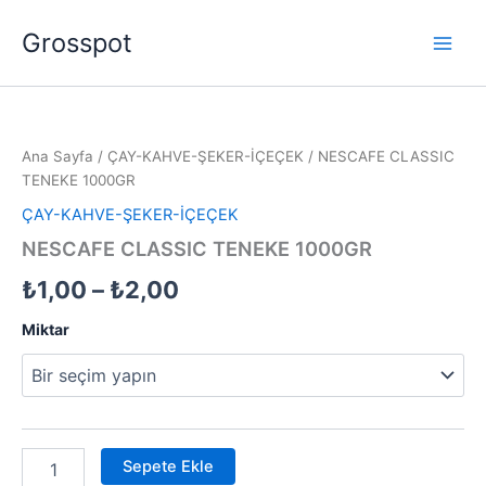
İçeriğe
Grosspot
atla
NESCAFE
Fiyat
CLASSIC
TENEKE
aralığı:
Ana Sayfa
/
ÇAY-KAHVE-ŞEKER-İÇEÇEK
/ NESCAFE CLASSIC
1000GR
₺1,00
TENEKE 1000GR
adet
ÇAY-KAHVE-ŞEKER-İÇEÇEK
-
NESCAFE CLASSIC TENEKE 1000GR
₺2,00
₺
1,00
–
₺
2,00
Miktar
Sepete Ekle