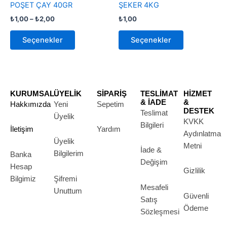
POŞET ÇAY 40GR
ŞEKER 4KG
var.
var.
₺
1,00
–
₺
2,00
₺
1,00
Seçenekler
Seçenekler
ürün
ürün
Seçenekler
Seçenekler
sayfasından
sayfasından
seçilebilir
seçilebilir
KURUMSAL
ÜYELİK
SİPARİŞ
TESLİMAT
HİZMET
& İADE
&
Hakkımızda
Yeni
Sepetim
DESTEK
Teslimat
Üyelik
KVKK
Bilgileri
İletişim
Yardım
Aydınlatma
Üyelik
Metni
İade &
Bilgilerim
Banka
Değişim
Hesap
Gizlilik
Bilgimiz
Şifremi
Mesafeli
Unuttum
Güvenli
Satış
Ödeme
Sözleşmesi