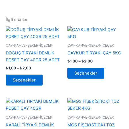
İlgili ürünler
Fiyat
Fiyat
Bu
Bu
aralığı:
aralığı:
ürünün
ürünün
₺1,00
₺1,00
-
birden
-
birden
ÇAY-KAHVE-ŞEKER-İÇEÇEK
ÇAY-KAHVE-ŞEKER-İÇEÇEK
₺2,00
₺2,00
fazla
fazla
DOĞUŞ TİRYAKİ DEMLİK
ÇAYKUR TİRYAKİ ÇAY 5KG
varyasyonu
varyasyonu
POŞET ÇAY 40GR 25 ADET
₺
1,00
–
₺
2,00
var.
var.
₺
1,00
–
₺
2,00
Seçenekler
Seçenekler
Seçenekler
ürün
ürün
Seçenekler
sayfasından
sayfasından
seçilebilir
seçilebilir
Fiyat
Bu
Bu
aralığı:
ürünün
ürünün
₺1,00
-
birden
birden
ÇAY-KAHVE-ŞEKER-İÇEÇEK
ÇAY-KAHVE-ŞEKER-İÇEÇEK
₺2,00
fazla
fazla
KARALİ TİRYAKİ DEMLİK
MGS FİŞEK(STICK) TOZ
varyasyonu
varyasyonu