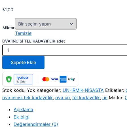
₺
1,00
Miktar
Temizle
OVA İNCİSİ TEL KADAYIFLIK adet
Sepete Ekle
Stok kodu:
Yok
Kategoriler:
UN-İRMİK-NİŞASTA
Etiketler:
ova incisi tek kadayıflık
,
ova un
,
tel kadayıflık
,
un
Marka:
Açıklama
Ek bilgi
Değerlendirmeler (0)