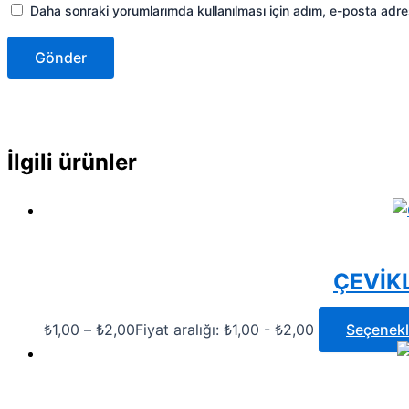
Daha sonraki yorumlarımda kullanılması için adım, e-posta adre
İlgili ürünler
ÇEVİK
₺
1,00
–
₺
2,00
Fiyat aralığı: ₺1,00 - ₺2,00
Seçenekl