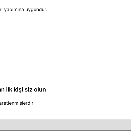
ri yapımına uygundur.
ilk kişi siz olun
şaretlenmişlerdir