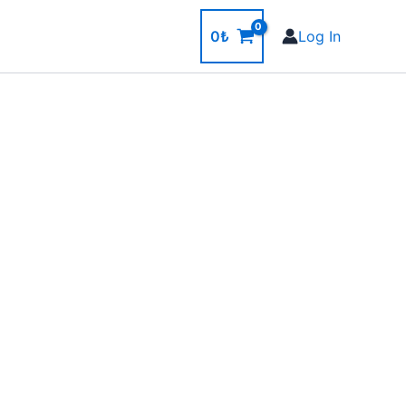
0
₺
Log In