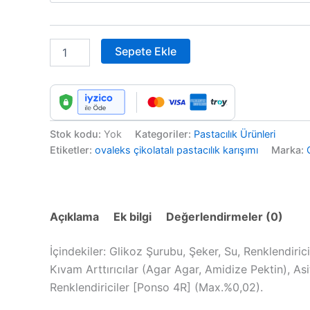
Sepete Ekle
Stok kodu:
Yok
Kategoriler:
Pastacılık Ürünleri
Etiketler:
ovaleks çikolatalı pastacılık karışımı
Marka:
Açıklama
Ek bilgi
Değerlendirmeler (0)
İçindekiler: Glikoz Şurubu, Şeker, Su, Renklendiri
Kıvam Arttırıcılar (Agar Agar, Amidize Pektin), As
Renklendiriciler [Ponso 4R] (Max.%0,02).