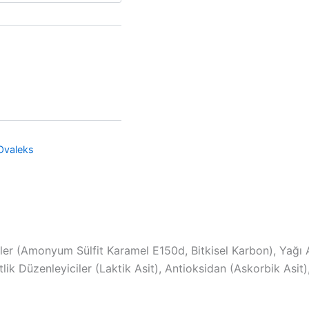
Ovaleks
ciler (Amonyum Sülfit Karamel E150d, Bitkisel Karbon), Yağı
itlik Düzenleyiciler (Laktik Asit), Antioksidan (Askorbik As