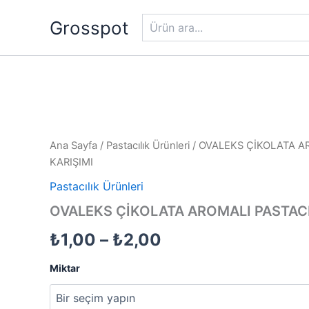
Ara
İçeriğe
Grosspot
atla
OVALEKS
Fiyat
ÇİKOLATA
AROMALI
aralığı:
PASTACILIK
Ana Sayfa
/
Pastacılık Ürünleri
/ OVALEKS ÇİKOLATA A
KARIŞIMI
₺1,00
KARIŞIMI
adet
Pastacılık Ürünleri
-
OVALEKS ÇİKOLATA AROMALI PASTACI
₺2,00
₺
1,00
–
₺
2,00
Miktar