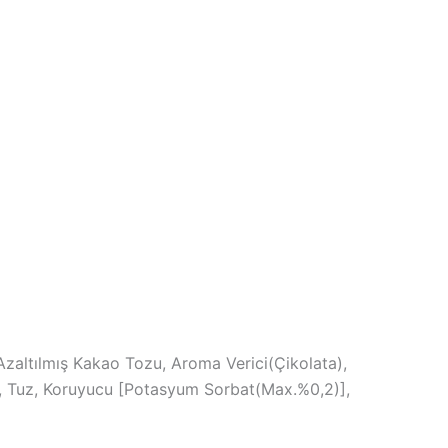
 Azaltılmış Kakao Tozu, Aroma Verici(Çikolata),
it), Tuz, Koruyucu [Potasyum Sorbat(Max.%0,2)],