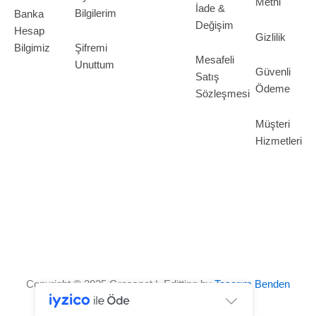
Metni
İade &
Bilgilerim
Banka
Değişim
Hesap
Gizlilik
Bilgimiz
Şifremi
Mesafeli
Unuttum
Güvenli
Satış
Ödeme
Sözleşmesi
Müşteri
Hizmetleri
Copyright © 2025 Grosspot | Editting by
Tasarım Benden