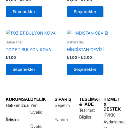
varyasyonu
varyasyonu
var.
var.
Seçenekler
Seçenekler
Seçenekler
Seçenekler
ürün
ürün
sayfasından
sayfasından
Fiyat
Bu
Bu
aralığı:
seçilebilir
seçilebilir
ürünün
ürünün
₺1,00
Baharatlar
Baharatlar
birden
-
birden
TOZ ET BULYON KOVA
HİNDİSTAN CEVİZİ
₺2,00
fazla
fazla
₺
1,00
₺
1,00
–
₺
2,00
varyasyonu
varyasyonu
var.
var.
Seçenekler
Seçenekler
Seçenekler
Seçenekler
ürün
ürün
sayfasından
sayfasından
seçilebilir
seçilebilir
KURUMSAL
ÜYELİK
SİPARİŞ
TESLİMAT
HİZMET
& İADE
&
Hakkımızda
Yeni
Sepetim
DESTEK
Teslimat
Üyelik
KVKK
Bilgileri
İletişim
Yardım
Aydınlatma
Üyelik