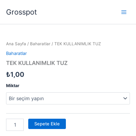
İçeriğe
Grosspot
atla
TEK
KULLANIMLIK
TUZ
Ana Sayfa
/
Baharatlar
/ TEK KULLANIMLIK TUZ
adet
Baharatlar
TEK KULLANIMLIK TUZ
₺
1,00
Miktar
Sepete Ekle