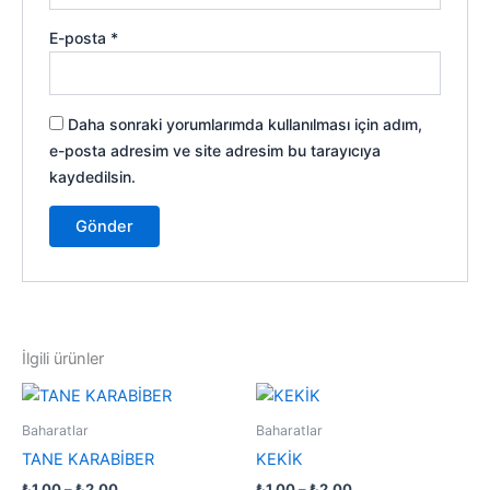
E-posta
*
Daha sonraki yorumlarımda kullanılması için adım,
e-posta adresim ve site adresim bu tarayıcıya
kaydedilsin.
İlgili ürünler
Fiyat
Fiyat
Bu
Bu
aralığı:
aralığı:
ürünün
ürünün
₺1,00
₺1,00
Baharatlar
Baharatlar
-
birden
-
birden
TANE KARABİBER
KEKİK
₺2,00
₺2,00
fazla
fazla
₺
1,00
–
₺
2,00
₺
1,00
–
₺
2,00