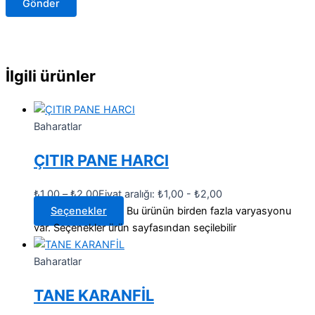
İlgili ürünler
Baharatlar
ÇITIR PANE HARCI
₺
1,00
–
₺
2,00
Fiyat aralığı: ₺1,00 - ₺2,00
Seçenekler
Bu ürünün birden fazla varyasyonu
var. Seçenekler ürün sayfasından seçilebilir
Baharatlar
TANE KARANFİL