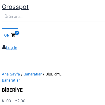
Ara
BİBERİYE
İçeriğe
Fiyat
Grosspot
adet
atla
aralığı:
₺1,00
-
₺2,00
0
₺
Log In
Ana Sayfa
/
Baharatlar
/ BİBERİYE
Baharatlar
BİBERİYE
₺
1,00
–
₺
2,00