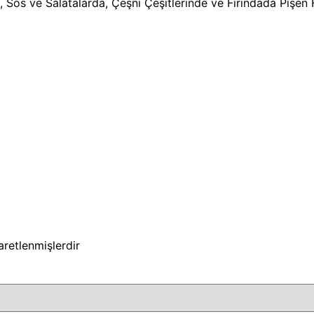
a, Sos ve Salatalarda, Çeşni Çeşitlerinde ve Fırındada Pişe
şaretlenmişlerdir