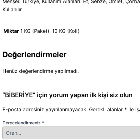
Menşei: Türkiye, Kullanım Alanları: Et, Sebze, Omlet, Çorb
Kullanılır
Miktar
1 KG (Paket), 10 KG (Koli)
Değerlendirmeler
Henüz değerlendirme yapılmadı.
“BİBERİYE” için yorum yapan ilk kişi siz olun
E-posta adresiniz yayınlanmayacak.
Gerekli alanlar
*
ile i
Derecelendirmeniz
*