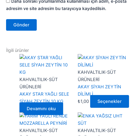
Daha sonraki yorumlarımda kullanılması için adım, e-posta
adresim ve site adresim bu tarayıcıya kaydedilsin.
İlgili ürünler
Bu
ürü
bir
KAHVALTILIK-SÜT
faz
KAHVALTILIK-SÜT
ÜRÜNLERİ
var
ÜRÜNLERİ
AKAY SİYAH ZEYTİN
var.
AKAY STAR YAĞLI SELE
DİLİMLİ
Seç
SİYAH ZEYTİN 10 KG
₺
1,00
Seçenekler
ürü
Devamını oku
Bu
Fiyat
Bu
say
ürünün
aralığı:
ürünün
seçi
birden
₺1,00
birden
KAHVALTILIK-SÜT
KAHVALTILIK-SÜT