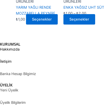
fazla
-
fazla
ÜRÜNLERİ
ÜRÜNLERİ
varyasyonu
₺2,00
varyasyo
YARIM YAĞLI RENDE
ENKA YAĞSIZ UHT SÜT
var.
var.
MOZZARELLA PEYNİRİ
₺
1,00
–
₺
2,00
Seçenekler
Seçenekl
₺
1,00
Seçenekler
Seçenekler
ürün
ürün
sayfasından
sayfasın
seçilebilir
seçilebilir
KURUMSAL
Hakkımızda
İletişim
Banka Hesap Bilgimiz
ÜYELİK
Yeni Üyelik
Üyelik Bilgilerim