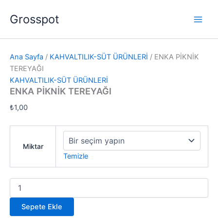
ENKA
İçeriğe
PİKNİK
Grosspot
atla
TEREYAĞI
adet
Ana Sayfa
/
KAHVALTILIK-SÜT ÜRÜNLERİ
/ ENKA PİKNİK
TEREYAĞI
KAHVALTILIK-SÜT ÜRÜNLERİ
ENKA PİKNİK TEREYAĞI
₺
1,00
Miktar
Temizle
Sepete Ekle