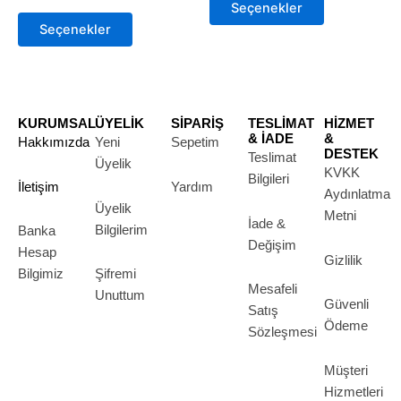
Seçenekler
Seçenekler
Seçenekler
ürün
ürün
Seçenekler
sayfasından
sayfasından
seçilebilir
seçilebilir
KURUMSAL
ÜYELİK
SİPARİŞ
TESLİMAT
HİZMET
& İADE
&
Hakkımızda
Yeni
Sepetim
DESTEK
Teslimat
Üyelik
KVKK
Bilgileri
İletişim
Yardım
Aydınlatma
Üyelik
Metni
İade &
Bilgilerim
Banka
Değişim
Hesap
Gizlilik
Bilgimiz
Şifremi
Mesafeli
Unuttum
Güvenli
Satış
Ödeme
Sözleşmesi
Müşteri
Hizmetleri