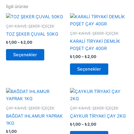
İlgili ürünler
Fiyat
Fiyat
Bu
Bu
aralığı:
aralığı:
ürünün
ürünün
₺1,00
₺1,00
ÇAY-KAHVE-ŞEKER-İÇEÇEK
-
birden
-
birden
ÇAY-KAHVE-ŞEKER-İÇEÇEK
TOZ ŞEKER ÇUVAL 50KG
₺2,00
₺2,00
fazla
fazla
KARALİ TİRYAKİ DEMLİK
₺
1,00
–
₺
2,00
varyasyonu
varyasyonu
POŞET ÇAY 40GR
var.
var.
Seçenekler
₺
1,00
–
₺
2,00
Seçenekler
Seçenekler
ürün
ürün
Seçenekler
sayfasından
sayfasından
seçilebilir
seçilebilir
Fiyat
Bu
Bu
aralığı:
ürünün
ürünün
₺1,00
birden
-
birden
ÇAY-KAHVE-ŞEKER-İÇEÇEK
ÇAY-KAHVE-ŞEKER-İÇEÇEK
₺2,00
fazla
fazla
BAĞDAT IHLAMUR YAPRAK
ÇAYKUR TİRYAKİ ÇAY 2KG
varyasyonu
varyasyonu
1KG
₺
1,00
–
₺
2,00
var.
var.
₺
1,00