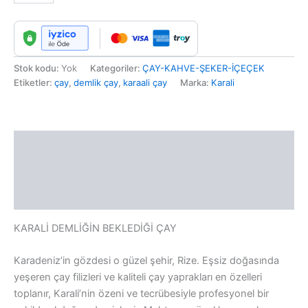
Stok kodu:
Yok
Kategoriler:
ÇAY-KAHVE-ŞEKER-İÇEÇEK
Etiketler:
çay
,
demlik çay
,
karaali çay
Marka:
Karali
Açıklama
Ek bilgi
Değerlendirmeler (0)
KARALİ DEMLİĞİN BEKLEDİĞİ ÇAY
Karadeniz’in gözdesi o güzel şehir, Rize. Eşsiz doğasında
yeşeren çay filizleri ve kaliteli çay yaprakları en özelleri
toplanır, Karali’nin özeni ve tecrübesiyle profesyonel bir