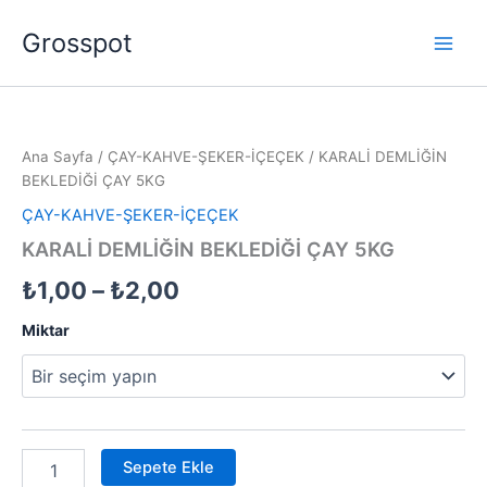
İçeriğe
Grosspot
atla
KARALİ
Fiyat
DEMLİĞİN
BEKLEDİĞİ
aralığı:
Ana Sayfa
/
ÇAY-KAHVE-ŞEKER-İÇEÇEK
/ KARALİ DEMLİĞİN
ÇAY
₺1,00
BEKLEDİĞİ ÇAY 5KG
5KG
adet
ÇAY-KAHVE-ŞEKER-İÇEÇEK
-
KARALİ DEMLİĞİN BEKLEDİĞİ ÇAY 5KG
₺2,00
₺
1,00
–
₺
2,00
Miktar
Sepete Ekle