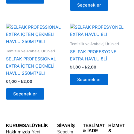
seçilebilir
seçilebilir
Seçenekler
Fiyat
Fiyat
Bu
Bu
aralığı:
aralığı:
ürünün
ürünün
₺1,00
₺1,00
-
birden
-
birden
Temizlik ve Ambalaj Ürünleri
₺2,00
₺2,00
fazla
fazla
Temizlik ve Ambalaj Ürünleri
SELPAK PROFESYONEL
varyasyonu
varyasyonu
SELPAK PROFESSIONAL
EXTRA HAVLU 8Lİ
var.
var.
EXTRA İÇTEN ÇEKMELİ
₺
1,00
–
₺
2,00
Seçenekler
Seçenekler
HAVLU 250MT*6LI
ürün
ürün
Seçenekler
₺
1,00
–
₺
2,00
sayfasından
sayfasından
seçilebilir
seçilebilir
Seçenekler
KURUMSAL
ÜYELİK
SİPARİŞ
TESLİMAT
HİZMET
& İADE
&
Hakkımızda
Yeni
Sepetim