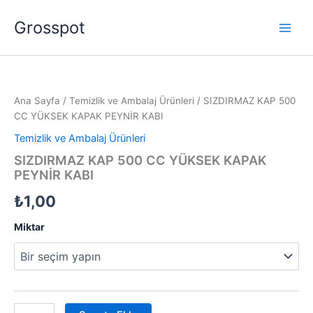
İçeriğe
Grosspot
atla
SIZDIRMAZ
KAP
500
Ana Sayfa
/
Temizlik ve Ambalaj Ürünleri
/ SIZDIRMAZ KAP 500
CC
CC YÜKSEK KAPAK PEYNİR KABI
YÜKSEK
KAPAK
Temizlik ve Ambalaj Ürünleri
PEYNİR
SIZDIRMAZ KAP 500 CC YÜKSEK KAPAK
KABI
PEYNİR KABI
adet
₺
1,00
Miktar