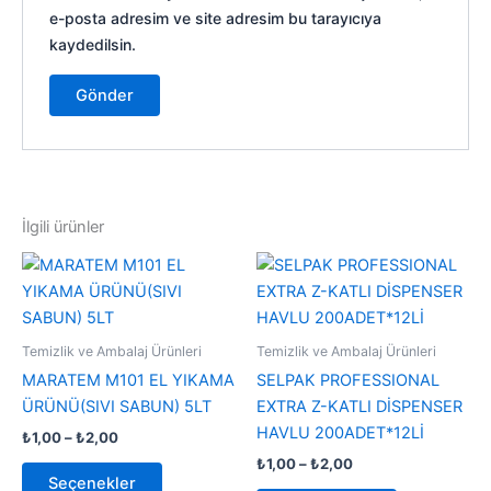
e-posta adresim ve site adresim bu tarayıcıya
kaydedilsin.
İlgili ürünler
Fiyat
Fiyat
Bu
Bu
aralığı:
aralığı:
ürünün
ürünün
₺1,00
₺1,00
-
birden
-
birden
₺2,00
₺2,00
fazla
fazla
Temizlik ve Ambalaj Ürünleri
Temizlik ve Ambalaj Ürünleri
varyasyonu
varyasyonu
MARATEM M101 EL YIKAMA
SELPAK PROFESSIONAL
var.
var.
ÜRÜNÜ(SIVI SABUN) 5LT
EXTRA Z-KATLI DİSPENSER
Seçenekler
Seçenekler
HAVLU 200ADET*12Lİ
₺
1,00
–
₺
2,00
ürün
ürün
₺
1,00
–
₺
2,00
sayfasından
sayfasından
Seçenekler