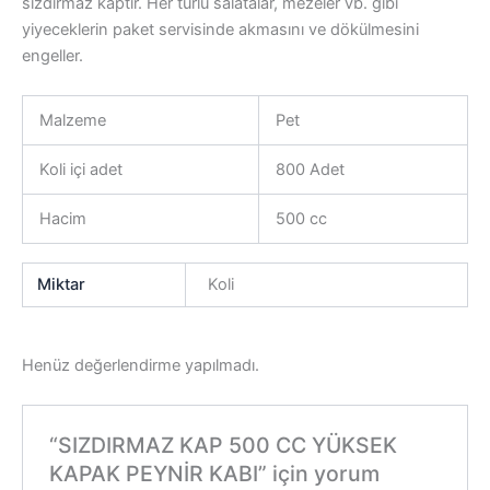
sızdırmaz kaptır. Her türlü salatalar, mezeler vb. gibi
yiyeceklerin paket servisinde akmasını ve dökülmesini
engeller.
Malzeme
Pet
Koli içi adet
800 Adet
Hacim
500 cc
Miktar
Koli
Henüz değerlendirme yapılmadı.
“SIZDIRMAZ KAP 500 CC YÜKSEK
KAPAK PEYNİR KABI” için yorum